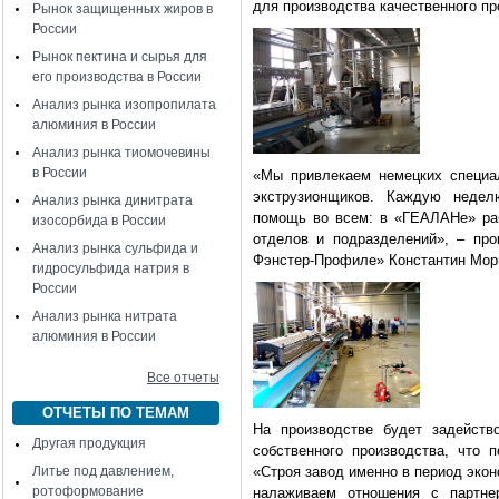
для производства качественного п
Рынок защищенных жиров в
России
Рынок пектина и сырья для
его производства в России
Анализ рынка изопропилата
алюминия в России
Анализ рынка тиомочевины
в России
«Мы привлекаем немецких специал
экструзионщиков. Каждую неде
Анализ рынка динитрата
помощь во всем: в «ГЕАЛАНе» раб
изосорбида в России
отделов и подразделений», – пр
Анализ рынка сульфида и
Фэнстер-Профиле» Константин Мор
гидросульфида натрия в
России
Анализ рынка нитрата
алюминия в России
Все отчеты
ОТЧЕТЫ ПО ТЕМАМ
На производстве будет задейств
Другая продукция
собственного производства, что 
Литье под давлением,
«Строя завод именно в период экон
ротоформование
налаживаем отношения с партн