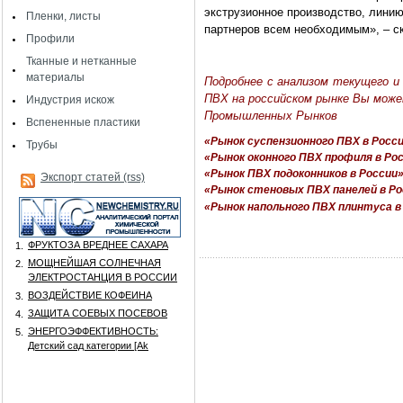
экструзионное производство, линию
Пленки, листы
партнеров всем необходимым», – ск
Профили
Тканные и нетканные
материалы
Подробнее с анализом текущего и 
ПВХ на российском рынке Вы мож
Индустрия искож
Промышленных Рынков
Вспененные пластики
«Рынок суспензионного ПВХ в Росси
Трубы
«Рынок оконного ПВХ профиля в Ро
«Рынок ПВХ подоконников в России
Экспорт статей (rss)
«Рынок стеновых ПВХ панелей в Ро
«Рынок напольного ПВХ плинтуса в
ФРУКТОЗА ВРЕДНЕЕ САХАРА
1.
МОЩНЕЙШАЯ СОЛНЕЧНАЯ
2.
ЭЛЕКТРОСТАНЦИЯ В РОССИИ
ВОЗДЕЙСТВИЕ КОФЕИНА
3.
ЗАЩИТА СОЕВЫХ ПОСЕВОВ
4.
ЭНЕРГОЭФФЕКТИВНОСТЬ:
5.
Детский сад категории [Аk