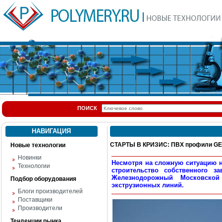
ПОИСК
НАВИГАЦИЯ
СТАРТЫ В КРИЗИС: ПВХ профили G
Новые технологии
Новинки
Несмотря на сложную ситуацию н
Технологии
строительство собственного 
Железнодорожный Московской
Подбор оборудования
экструзионных линий.
Блоги производителей
Поставщики
Производители
Тенденции рынка