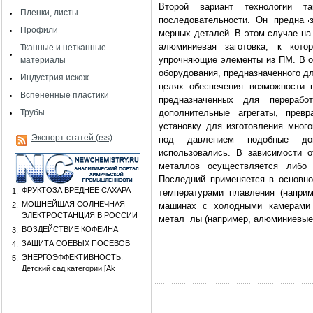
Второй вариант технологии т
Пленки, листы
последовательности. Он предна¬
Профили
мерных деталей. В этом случае на
алюминиевая заготовка, к кот
Тканные и нетканные
упрочняющие элементы из ПМ. В о
материалы
оборудования, предназначенного д
Индустрия искож
целях обеспечения возможности 
Вспененные пластики
предназначенных для перераб
Трубы
дополнительные агрегаты, пре
установку для изготовления мног
Экспорт статей (rss)
под давлением подобные до
использовались. В зависимости 
металлов осуществляется либо 
Последний применяется в основно
ФРУКТОЗА ВРЕДНЕЕ САХАРА
1.
температурами плавления (напри
МОЩНЕЙШАЯ СОЛНЕЧНАЯ
2.
машинах с холодными камерами 
ЭЛЕКТРОСТАНЦИЯ В РОССИИ
метал¬лы (например, алюминиевые
ВОЗДЕЙСТВИЕ КОФЕИНА
3.
ЗАЩИТА СОЕВЫХ ПОСЕВОВ
4.
ЭНЕРГОЭФФЕКТИВНОСТЬ:
5.
Детский сад категории [Аk