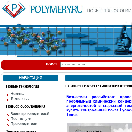
ПОИСК
НАВИГАЦИЯ
LYONDELLBASELL: Блаватник отклони
Новые технологии
Новинки
Бизнесмен российского прои
Технологии
проблемный химический концерн
энергетической и сырьевой комп
Подбор оборудования
купить контрольный пакет Lyonde
Блоги производителей
Times.
Поставщики
Производители
Тенденции рынка