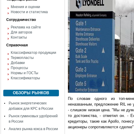
Мнения и оценки
Новости и статистика
Сотрудничество
Реклама на сайте
Для авторов
Контакты
Справочная
Классификатор продукции
Термопласты
Добавки
Процессы
Нормы и ГОСТы
Классификаторы
ОБЗОРЫ РЫНКОВ
По словам одного из топ-мене
Рынок энергетических
неназванным, предложение RIL не 
добавок для КРС в России
- слишком низкая цена. "Мы не дум
то достоинства, - отметил он. - 
Рынок гуминовых удобрений
кредиторы, такие как Apollo, поне
в России
акционеры сопротивляются сделке"
Анализ рынка кокса в России