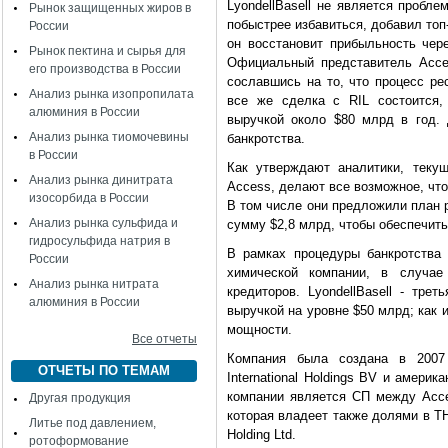
LyondellBasell не является пробле
Рынок защищенных жиров в
побыстрее избавиться, добавил то
России
он восстановит прибыльность чере
Рынок пектина и сырья для
Официальный представитель Acce
его производства в России
сославшись на то, что процесс ре
Анализ рынка изопропилата
все же сделка с RIL состоится,
алюминия в России
выручкой около $80 млрд в год. 
Анализ рынка тиомочевины
банкротства.
в России
Как утверждают аналитики, текущ
Анализ рынка динитрата
Access, делают все возможное, чт
изосорбида в России
В том числе они предложили план 
Анализ рынка сульфида и
сумму $2,8 млрд, чтобы обеспечит
гидросульфида натрия в
В рамках процедуры банкротства 
России
химической компании, в случа
Анализ рынка нитрата
кредиторов. LyondellBasell - тре
алюминия в России
выручкой на уровне $50 млрд; как
мощности.
Все отчеты
Компания была создана в 2007 
ОТЧЕТЫ ПО ТЕМАМ
International Holdings BV и амери
компании является СП между Acces
Другая продукция
которая владеет также долями в Т
Литье под давлением,
Holding Ltd.
ротоформование