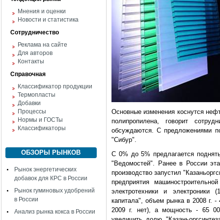
Мнения и оценки
Новости и статистика
Сотрудничество
Реклама на сайте
Для авторов
Контакты
Справочная
Классификатор продукции
Термопласты
Добавки
Процессы
Основные изменения коснутся нефт
Нормы и ГОСТы
полипропилена, говорит сотруд
Классификаторы
обсуждаются. С предложениями п
"Сибур".
ОБЗОРЫ РЫНКОВ
С 0% до 5% предлагается поднять
"Ведомостей". Ранее в России эта
Рынок энергетических
производство запустил "Казаньоргс
добавок для КРС в России
предприятия машиностроительной
Рынок гуминовых удобрений
электротехники и электроники (
в России
капитала", объем рынка в 2008 г. -
2009 г. нет), а мощность - 65 0
Анализ рынка кокса в России
увеличить долю "Казаньоргсинтеза