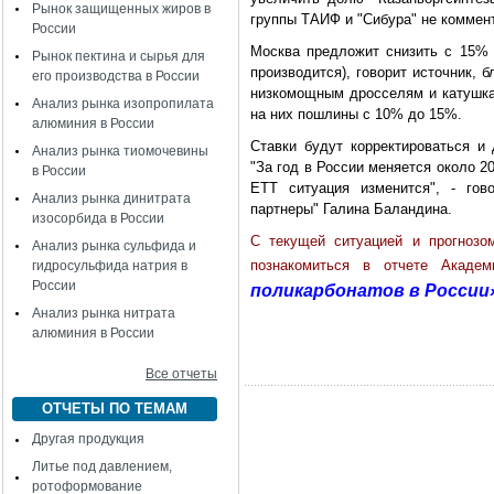
Рынок защищенных жиров в
группы ТАИФ и "Сибура" не коммен
России
Москва предложит снизить с 15%
Рынок пектина и сырья для
производится), говорит источник, 
его производства в России
низкомощным дросселям и катушкам
Анализ рынка изопропилата
на них пошлины с 10% до 15%.
алюминия в России
Ставки будут корректироваться и 
Анализ рынка тиомочевины
"За год в России меняется около 2
в России
ЕТТ ситуация изменится", - гов
Анализ рынка динитрата
партнеры" Галина Баландина.
изосорбида в России
C текущей ситуацией и прогнозо
Анализ рынка сульфида и
познакомиться в отчете Акад
гидросульфида натрия в
России
поликарбонатов в России»
Анализ рынка нитрата
алюминия в России
Все отчеты
ОТЧЕТЫ ПО ТЕМАМ
Другая продукция
Литье под давлением,
ротоформование