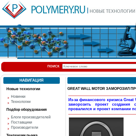
ПОИСК
НАВИГАЦИЯ
GREAT WALL MOTOR ЗАМОРОЗИЛ П
Новые технологии
Новинки
Из-за финансового кризиса Great
Технологии
заморозить проект создания 
провалился и проект компании по
Подбор оборудования
Блоги производителей
Поставщики
Производители
Тенденции рынка