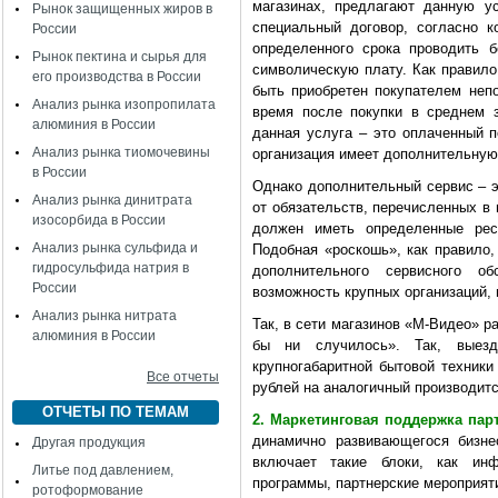
магазинах, предлагают данную у
Рынок защищенных жиров в
специальный договор, согласно к
России
определенного срока проводить 
Рынок пектина и сырья для
символическую плату. Как правило
его производства в России
быть приобретен покупателем непо
Анализ рынка изопропилата
время после покупки в среднем 
алюминия в России
данная услуга – это оплаченный п
Анализ рынка тиомочевины
организация имеет дополнительную
в России
Однако дополнительный сервис – э
Анализ рынка динитрата
от обязательств, перечисленных в
изосорбида в России
должен иметь определенные рес
Анализ рынка сульфида и
Подобная «роскошь», как правило,
гидросульфида натрия в
дополнительного сервисного о
России
возможность крупных организаций,
Анализ рынка нитрата
Так, в сети магазинов «М-Видео» 
алюминия в России
бы ни случилось». Так, выез
крупногабаритной бытовой техники
Все отчеты
рублей на аналогичный производитс
ОТЧЕТЫ ПО ТЕМАМ
2. Маркетинговая поддержка пар
динамично развивающегося бизне
Другая продукция
включает такие блоки, как инф
Литье под давлением,
программы, партнерские мероприят
ротоформование