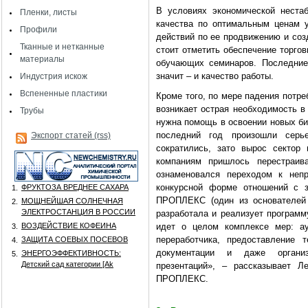
В условиях экономической нестаб
Пленки, листы
качества по оптимальным ценам 
Профили
действий по ее продвижению и соз
Тканные и нетканные
стоит отметить обеспечение торго
материалы
обучающих семинаров. Последние
значит – и качество работы.
Индустрия искож
Вспененные пластики
Кроме того, по мере падения потре
возникает острая необходимость в
Трубы
нужна помощь в освоении новых би
последний год произошли серь
Экспорт статей (rss)
сократились, зато вырос сектор 
компаниям пришлось перестраив
ознаменовался переходом к непр
конкурсной форме отношений с з
ФРУКТОЗА ВРЕДНЕЕ САХАРА
1.
ПРОПЛЕКС (один из основателей 
МОЩНЕЙШАЯ СОЛНЕЧНАЯ
2.
ЭЛЕКТРОСТАНЦИЯ В РОССИИ
разработала и реализует программ
ВОЗДЕЙСТВИЕ КОФЕИНА
идет о целом комплексе мер: ау
3.
переработчика, предоставление 
ЗАЩИТА СОЕВЫХ ПОСЕВОВ
4.
документации и даже организ
ЭНЕРГОЭФФЕКТИВНОСТЬ:
5.
Детский сад категории [Аk
презентаций», – рассказывает Л
ПРОПЛЕКС.