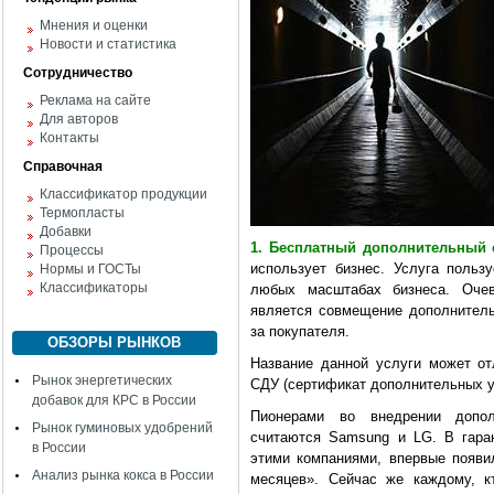
Мнения и оценки
Новости и статистика
Сотрудничество
Реклама на сайте
Для авторов
Контакты
Справочная
Классификатор продукции
Термопласты
Добавки
1. Бесплатный дополнительный 
Процессы
использует бизнес. Услуга поль
Нормы и ГОСТы
Классификаторы
любых масштабах бизнеса. Оче
является совмещение дополнитель
за покупателя.
ОБЗОРЫ РЫНКОВ
Название данной услуги может от
Рынок энергетических
СДУ (сертификат дополнительных
добавок для КРС в России
Пионерами во внедрении допол
Рынок гуминовых удобрений
считаются Samsung и LG. В гара
в России
этими компаниями, впервые появи
Анализ рынка кокса в России
месяцев». Сейчас же каждому, к