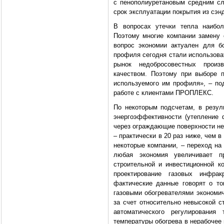
с пенополиуретановым средним сл
срок эксплуатации покрытия из сэн
В вопросах утечки тепла наибол
Поэтому многие компании замену 
вопрос экономии актуален для б
профиля сегодня стали использова
рынок недобросовестных произ
качеством. Поэтому при выборе 
используемого им профиля», – по
работе с клиентами ПРОПЛЕКС.
По некоторым подсчетам, в резу
энергоэффективности (утепление 
через ограждающие поверхности не
– практически в 20 раз ниже, чем 
некоторые компании, – переход на 
любая экономия увеличивает п
строительной и инвестиционной к
проектирование газовых инфра
фактические данные говорят о т
газовыми обогревателями экономич
за счет относительно невысокой ст
автоматического регулировани
температуры обогрева в нерабочее 