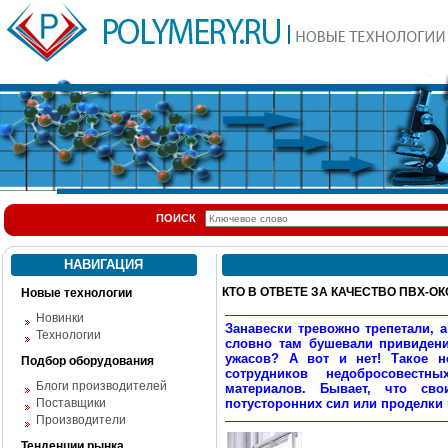
ПОИСК
НАВИГАЦИЯ
КТО В ОТВЕТЕ ЗА КАЧЕСТВО ПВХ-О
Новые технологии
Новинки
Занавески тревожно трепетали, 
Технологии
словно там бушевали привиден
ужасов? А вот и нет! Такое н
Подбор оборудования
сотрудников недобросовестн
Блоги производителей
материалов. Бывает, что св
Поставщики
потусторонних сил или проделки 
Производители
Тенденции рынка