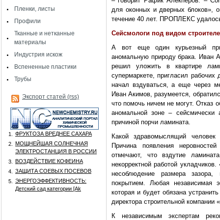
– говорит Рафик Алекперов. – С
Пленки, листы
для оконных и дверных блоков», 
течение 40 лет. ПРОПЛЕКС удалось 
Профили
Сейсмологи под видом строител
Тканные и нетканные
материалы
А вот еще один курьезный при
Индустрия искож
аномальную природу брака. Иван А
решил уложить в квартире лам
Вспененные пластики
супермаркете, пригласил рабочих 
Трубы
начал вздуваться, а еще через м
Иван Акимов, разумеется, обратилс
Экспорт статей (rss)
что помочь ничем не могут. Отказ
аномальной зоне – сейсмически а
причиной порчи ламината.
ФРУКТОЗА ВРЕДНЕЕ САХАРА
1.
Какой здравомыслящий человек 
МОЩНЕЙШАЯ СОЛНЕЧНАЯ
2.
Причина появления неровностей
ЭЛЕКТРОСТАНЦИЯ В РОССИИ
отмечают, что вздутие ламинат
ВОЗДЕЙСТВИЕ КОФЕИНА
3.
некорректной работой укладчиков.
ЗАЩИТА СОЕВЫХ ПОСЕВОВ
4.
несоблюдение размера зазора,
ЭНЕРГОЭФФЕКТИВНОСТЬ:
5.
покрытием. Любая независимая эк
Детский сад категории [Аk
которая и будет обязана устранить
директора строительной компании «
К независимым экспертам реко