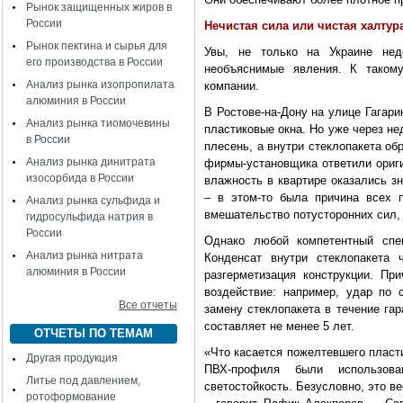
Рынок защищенных жиров в
России
Нечистая сила или чистая халтур
Рынок пектина и сырья для
Увы, не только на Украине не
его производства в России
необъяснимые явления. К таком
Анализ рынка изопропилата
компании.
алюминия в России
В Ростове-на-Дону на улице Гагар
Анализ рынка тиомочевины
пластиковые окна. Но уже через н
в России
плесень, а внутри стеклопакета об
Анализ рынка динитрата
фирмы-установщика ответили ориги
изосорбида в России
влажность в квартире оказались 
– в этом-то была причина всех 
Анализ рынка сульфида и
вмешательство потусторонних сил,
гидросульфида натрия в
России
Однако любой компетентный спец
Анализ рынка нитрата
Конденсат внутри стеклопакета 
алюминия в России
разгерметизация конструкции. Пр
воздействие: например, удар по 
Все отчеты
замену стеклопакета в течение га
составляет не менее 5 лет.
ОТЧЕТЫ ПО ТЕМАМ
«Что касается пожелтевшего пласти
Другая продукция
ПВХ-профиля были использова
Литье под давлением,
светостойкость. Безусловно, это ве
ротоформование