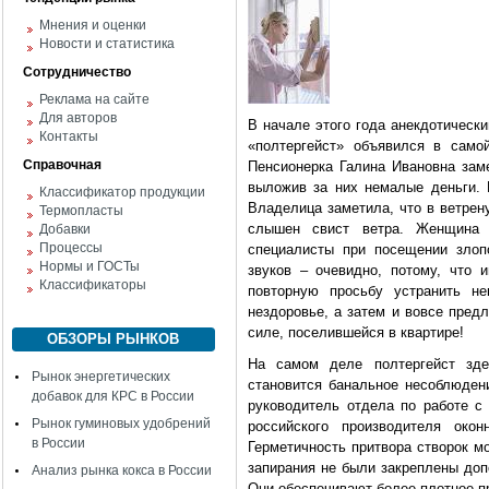
Мнения и оценки
Новости и статистика
Сотрудничество
Реклама на сайте
Для авторов
В начале этого года анекдотическ
Контакты
«полтергейст» объявился в само
Справочная
Пенсионерка Галина Ивановна зам
выложив за них немалые деньги. 
Классификатор продукции
Владелица заметила, что в ветрену
Термопласты
слышен свист ветра. Женщина 
Добавки
Процессы
специалисты при посещении злоп
Нормы и ГОСТы
звуков – очевидно, потому, что 
Классификаторы
повторную просьбу устранить не
нездоровье, а затем и вовсе пред
силе, поселившейся в квартире!
ОБЗОРЫ РЫНКОВ
На самом деле полтергейст зде
Рынок энергетических
становится банальное несоблюден
добавок для КРС в России
руководитель отдела по работе 
Рынок гуминовых удобрений
российского производителя око
в России
Герметичность притвора створок м
запирания не были закреплены доп
Анализ рынка кокса в России
Они обеспечивают более плотное п