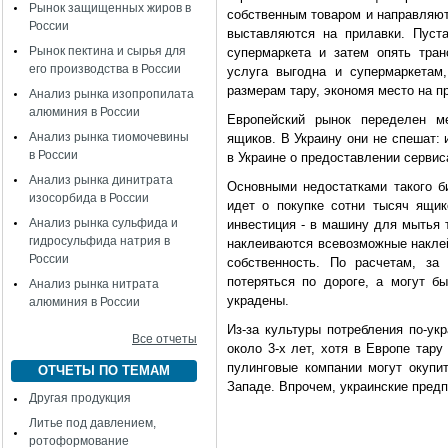
Рынок защищенных жиров в
собственным товаром и направляют
России
выставляются на прилавки. Пуст
Рынок пектина и сырья для
супермаркета и затем опять тран
его производства в России
услуга выгодна и супермаркетам
размерам тару, экономя место на п
Анализ рынка изопропилата
алюминия в России
Европейский рынок переделен м
Анализ рынка тиомочевины
ящиков. В Украину они не спешат: 
в России
в Украине о предоставлении сервис
Анализ рынка динитрата
Основными недостатками такого б
изосорбида в России
идет о покупке сотни тысяч ящи
Анализ рынка сульфида и
инвестиция - в машину для мытья 
гидросульфида натрия в
наклеиваются всевозможные наклейк
России
собственность. По расчетам, за
потеряться по дороге, а могут бы
Анализ рынка нитрата
украдены.
алюминия в России
Из-за культуры потребления по-ук
Все отчеты
около 3-х лет, хотя в Европе тару
пулинговые компании могут окупит
ОТЧЕТЫ ПО ТЕМАМ
Западе. Впрочем, украинские пред
Другая продукция
Литье под давлением,
ротоформование