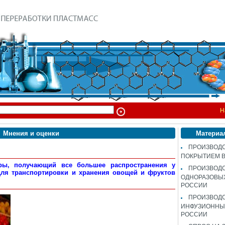
Н
Мнения и оценки
Материа
ПРОИЗВОДС
ПОКРЫТИЕМ 
ры, получающий все большее распространения у
ПРОИЗВОД
для транспортировки и хранения овощей и фруктов
ОДНОРАЗОВЫ
РОССИИ
ПРОИЗВОД
ИНФУЗИОННЫХ
РОССИИ