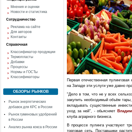
Мнения и оценки
Новости и статистика
Сотрудничество
Реклама на сайте
Для авторов
Контакты
Справочная
Классификатор продукции
Термопласты
Добавки
Процессы
Нормы и ГОСТы
Классификаторы
Первая отечественная пулинговая 
на Западе эти услуги уже давно пр
ОБЗОРЫ РЫНКОВ
"Дело в том, что не у всех сельхо
закупить необходимый объём тары,
Рынок энергетических
вкладывать существенные инвести
добавок для КРС в России
уход за ней", - обьясняет
Владим
Рынок гуминовых удобрений
клуба аграрного бизнеса.
в России
В процессе пулинга участвуют три
Анализ рынка кокса в России
торговая сеть. Поставщики растит