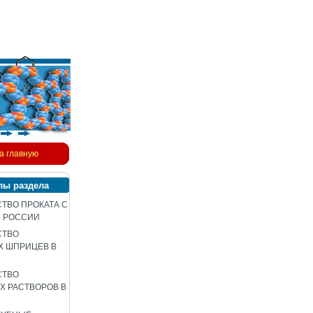
а главную
лы раздела
ТВО ПРОКАТА С
В РОССИИ
СТВО
Х ШПРИЦЕВ В
СТВО
 РАСТВОРОВ В