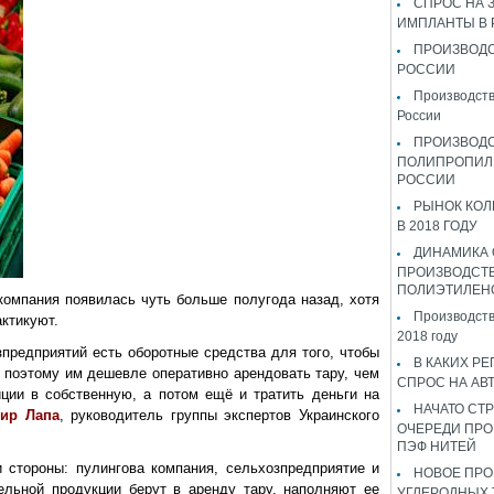
СПРОС НА 
ИМПЛАНТЫ В
ПРОИЗВОДС
РОССИИ
Производств
России
ПРОИЗВОД
ПОЛИПРОПИЛ
РОССИИ
РЫНОК КОЛ
В 2018 ГОДУ
ДИНАМИКА
ПРОИЗВОДСТ
ПОЛИЭТИЛЕН
компания появилась чуть больше полугода назад, хотя
Производств
актикуют.
2018 году
зпредприятий есть оборотные средства для того, чтобы
В КАКИХ РЕ
 поэтому им дешевле оперативно арендовать тару, чем
СПРОС НА АВ
ции в собственную, а потом ещё и тратить деньги на
НАЧАТО СТР
ир Лапа
, руководитель группы экспертов Украинского
ОЧЕРЕДИ ПРО
ПЭФ НИТЕЙ
 стороны: пулингова компания, сельхозпредприятие и
НОВОЕ ПРО
ельной продукции берут в аренду тару, наполняют ее
УГЛЕРОДНЫХ 