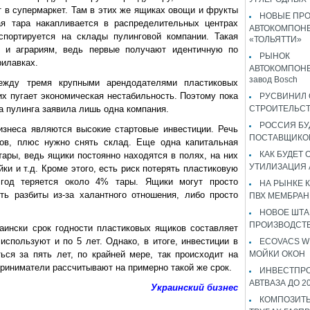
 в супермаркет. Там в этих же ящиках овощи и фрукты
НОВЫЕ ПР
ая тара накапливается в распределительных центрах
АВТОКОМПОНЕ
спортируется на склады пулинговой компании. Такая
«ТОЛЬЯТТИ»
, и аграриям, ведь первые получают идентичную по
РЫНОК
рилавках.
АВТОКОМПОНЕ
завод Bosch
ежду тремя крупными арендодателями пластиковых
их пугает экономическая нестабильность. Поэтому пока
РУСВИНИЛ 
а пулинга заявила лишь одна компания.
СТРОИТЕЛЬС
РОССИЯ Б
изнеса являются высокие стартовые инвестиции. Речь
ПОСТАВЩИКО
ков, плюс нужно снять склад. Еще одна капитальная
КАК БУДЕТ
тары, ведь ящики постоянно находятся в полях, на них
УТИЛИЗАЦИЯ
и и т.д. Кроме этого, есть риск потерять пластиковую
 год теряется около 4% тары. Ящики могут просто
НА РЫНКЕ 
ть разбиты из-за халантного отношения, либо просто
ПВХ МЕМБРАН
НОВОЕ ШТ
ПРОИЗВОДСТВ
раински срок годности пластиковых ящиков составляет
 используют и по 5 лет. Однако, в итоге, инвестиции в
ECOVACS W
ься за пять лет, по крайней мере, так происходит на
МОЙКИ ОКОН
при
ниматели рассчитывают на примерно такой же срок.
ИНВЕСТПР
АВТВАЗА ДО 2
Украинский бизнес
КОМПОЗИТЫ