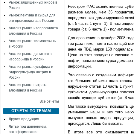
Рынок защищенных жиров в
Реестром ФАС хозяйственных субъе
России
размере более, чем 35 процентов
Рынок пектина и сырья для
определен как доминирующий хозя
его производства в России
(ст. 5 часть 1 пункт 1). В настоящ
Анализ рынка изопропилата
товара (ст. 6 часть 1) - полиэтилен
алюминия в России
Для сравнения: в декабре 2008 год
Анализ рынка тиомочевины
три раза ниже, чем в настоящий мом
в России
цена на ПВД марки 158 поднялась
Анализ рынка динитрата
Цена на этот продукт не связана 
изосорбида в России
нефти, повышением курса доллара 
информации.
Анализ рынка сульфида и
гидросульфида натрия в
Это связано с созданным дефицито
России
как большие объемы полиэтилена 
Анализ рынка нитрата
нарушение статьи 10 часть 1 пункт
алюминия в России
субъектом доминирующим положен
хозяйствующих субъектов (ст. 8 час
Все отчеты
Мы также вынуждены повышать цен
ОТЧЕТЫ ПО ТЕМАМ
уменьшает наши и без того небо
выпуске новых видов продукции
Другая продукция
приходится. Лишь бы выжить.
Литье под давлением,
ротоформование
В итоге все это сказывается н