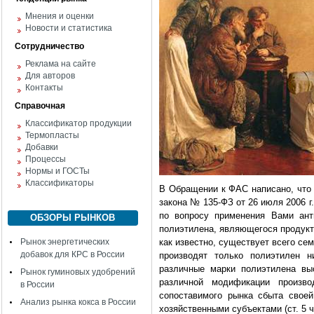
Мнения и оценки
Новости и статистика
Сотрудничество
Реклама на сайте
Для авторов
Контакты
Справочная
Классификатор продукции
Термопласты
Добавки
Процессы
Нормы и ГОСТы
Классификаторы
В Обращении к ФАС написано, что в
закона № 135-ФЗ от 26 июля 2006 г
по вопросу применения Вами ант
ОБЗОРЫ РЫНКОВ
полиэтилена, являющегося продукт
Рынок энергетических
как известно, существует всего се
добавок для КРС в России
производят только полиэтилен н
различные марки полиэтилена вы
Рынок гуминовых удобрений
различной модификации произв
в России
сопоставимого рынка сбыта свое
Анализ рынка кокса в России
хозяйственными субъектами (ст. 5 ч