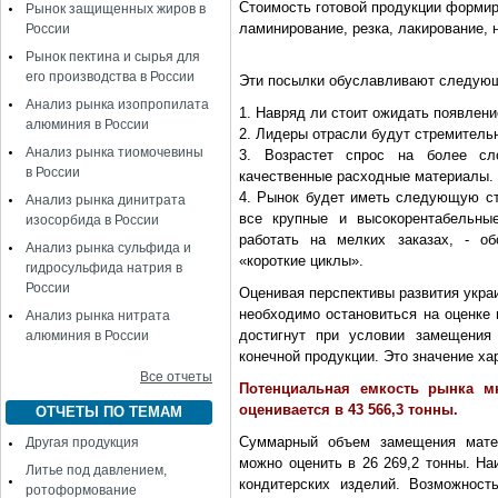
Стоимость готовой продукции формир
Рынок защищенных жиров в
ламинирование, резка, лакирование, 
России
Рынок пектина и сырья для
его производства в России
Эти посылки обуславливают следующ
Анализ рынка изопропилата
1. Навряд ли стоит ожидать появлени
алюминия в России
2. Лидеры отрасли будут стремитель
Анализ рынка тиомочевины
3. Возрастет спрос на более сл
в России
качественные расходные материалы.
4. Рынок будет иметь следующую ст
Анализ рынка динитрата
все крупные и высокорентабельны
изосорбида в России
работать на мелких заказах, - о
Анализ рынка сульфида и
«короткие циклы».
гидросульфида натрия в
России
Оценивая перспективы развития укра
необходимо остановиться на оценке 
Анализ рынка нитрата
достигнут при условии замещения
алюминия в России
конечной продукции. Это значение х
Все отчеты
Потенциальная емкость рынка м
оценивается в 43 566,3 тонны.
ОТЧЕТЫ ПО ТЕМАМ
Суммарный объем замещения матер
Другая продукция
можно оценить в 26 269,2 тонны. Н
Литье под давлением,
кондитерских изделий. Возможност
ротоформование