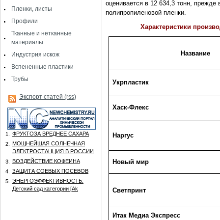
оценивается в 12 634,3 тонн, прежде 
Пленки, листы
полипропиленовой пленки.
Профили
Характеристики произв
Тканные и нетканные
материалы
Название
Индустрия искож
Вспененные пластики
Трубы
Укрпластик
Экспорт статей (rss)
Хаск-Флекс
ФРУКТОЗА ВРЕДНЕЕ САХАРА
1.
Наргус
МОЩНЕЙШАЯ СОЛНЕЧНАЯ
2.
ЭЛЕКТРОСТАНЦИЯ В РОССИИ
ВОЗДЕЙСТВИЕ КОФЕИНА
Новый мир
3.
ЗАЩИТА СОЕВЫХ ПОСЕВОВ
4.
ЭНЕРГОЭФФЕКТИВНОСТЬ:
5.
Детский сад категории [Аk
Светпринт
Итак Медиа Экспресс