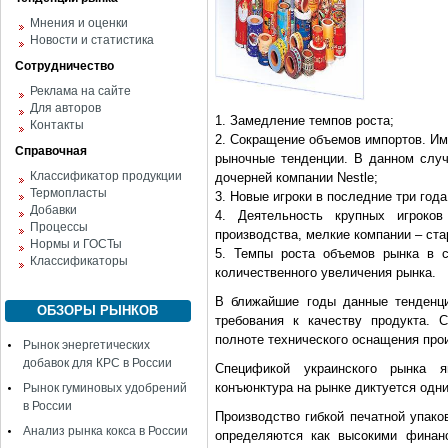
Мнения и оценки
Новости и статистика
Сотрудничество
Реклама на сайте
Для авторов
1. Замедление темпов роста;
Контакты
2. Сокращение объемов импортов. И
Справочная
рыночные тенденции. В данном случ
Классификатор продукции
дочерней компании Nestle;
Термопласты
3. Новые игроки в последние три год
Добавки
4. Деятельность крупных игроков
Процессы
производства, мелкие компании – с
Нормы и ГОСТы
5. Темпы роста объемов рынка в 
Классификаторы
количественного увеличения рынка.
В ближайшие годы данные тенденци
ОБЗОРЫ РЫНКОВ
требования к качеству продукта. 
полноте технического оснащения про
Рынок энергетических
добавок для КРС в России
Спецификой украинского рынка я
конъюнктура на рынке диктуется одн
Рынок гуминовых удобрений
в России
Производство гибкой печатной упако
Анализ рынка кокса в России
определяются как высокими финанс