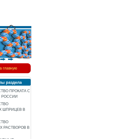
а главную
лы раздела
ТВО ПРОКАТА С
В РОССИИ
СТВО
Х ШПРИЦЕВ В
СТВО
 РАСТВОРОВ В