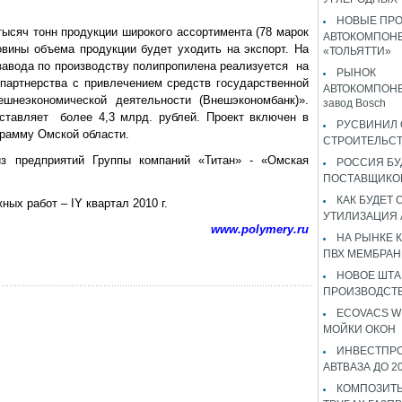
НОВЫЕ ПР
тысяч тонн продукции широкого ассортимента (78 марок
АВТОКОМПОНЕ
вины объема продукции будет уходить на экспорт. На
«ТОЛЬЯТТИ»
 завода по производству полипропилена реализуется на
РЫНОК
 партнерства с привлечением средств государственной
АВТОКОМПОНЕ
ешнеэкономической деятельности (Внешэкономбанк)».
завод Bosch
ставляет более 4,3 млрд. рублей. Проект включен в
РУСВИНИЛ 
рамму Омской области.
СТРОИТЕЛЬС
з предприятий Группы компаний «Титан» - «Омская
РОССИЯ Б
ПОСТАВЩИКО
КАК БУДЕТ
ых работ – IY квартал 2010 г.
УТИЛИЗАЦИЯ
www.polymery.ru
НА РЫНКЕ 
ПВХ МЕМБРАН
НОВОЕ ШТ
ПРОИЗВОДСТВ
ECOVACS W
МОЙКИ ОКОН
ИНВЕСТПР
АВТВАЗА ДО 2
КОМПОЗИТЫ