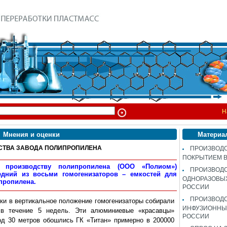
Н
Мнения и оценки
Материа
ЬСТВА ЗАВОДА ПОЛИПРОПИЛЕНА
ПРОИЗВОДС
ПОКРЫТИЕМ 
 производству полипропилена (ООО «Полиом»)
ПРОИЗВОД
едний из восьми гомогенизаторов – емкостей для
ОДНОРАЗОВЫ
пропилена.
РОССИИ
ПРОИЗВОД
ки в вертикальное положение гомогенизаторы собирали
ИНФУЗИОННЫХ
в течение 5 недель. Эти алюминиевые «красавцы»
РОССИИ
од 30 метров обошлись ГК «Титан» примерно в 200000