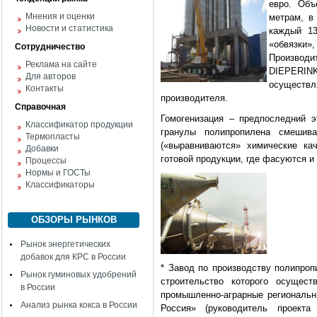
евро. Объ
Мнения и оценки
метрам, в
Новости и статистика
каждый 13
«обвязки»,
Сотрудничество
Производи
Реклама на сайте
DIEPERIN
Для авторов
осуществ
Контакты
производителя.
Справочная
Гомогенизация – предпоследний э
Классификатор продукции
гранулы полипропилена смешив
Термопласты
(«выравниваются» химические ка
Добавки
готовой продукции, где фасуются и
Процессы
Нормы и ГОСТы
Классификаторы
ОБЗОРЫ РЫНКОВ
Рынок энергетических
добавок для КРС в России
* Завод по производству полипроп
Рынок гуминовых удобрений
строительство которого осущес
в России
промышленно-аграрные региональн
Анализ рынка кокса в России
Россия» (руководитель проек