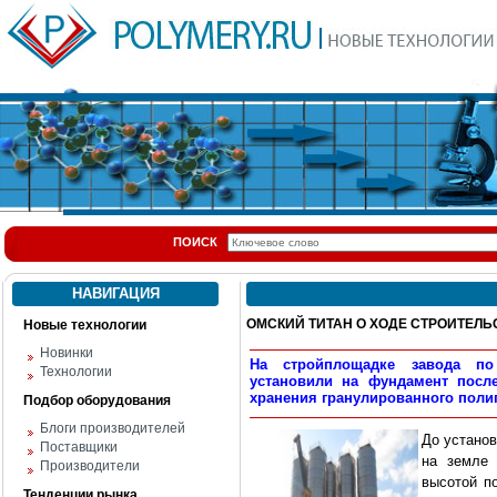
ПОИСК
НАВИГАЦИЯ
ОМСКИЙ ТИТАН О ХОДЕ СТРОИТЕЛ
Новые технологии
Новинки
На стройплощадке завода по
Технологии
установили на фундамент посл
хранения гранулированного поли
Подбор оборудования
Блоги производителей
До установ
Поставщики
на земле 
Производители
высотой п
Тенденции рынка