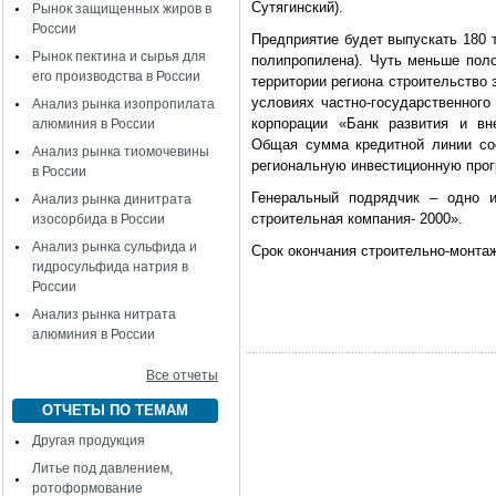
Сутягинский).
Рынок защищенных жиров в
России
Предприятие будет выпускать 180 
Рынок пектина и сырья для
полипропилена). Чуть меньше поло
его производства в России
территории региона строительство
условиях частно-государственного
Анализ рынка изопропилата
корпорации «Банк развития и вн
алюминия в России
Общая сумма кредитной линии со
Анализ рынка тиомочевины
региональную инвестиционную прог
в России
Генеральный подрядчик – одно и
Анализ рынка динитрата
строительная компания- 2000».
изосорбида в России
Анализ рынка сульфида и
Срок окончания строительно-монтажн
гидросульфида натрия в
России
Анализ рынка нитрата
алюминия в России
Все отчеты
ОТЧЕТЫ ПО ТЕМАМ
Другая продукция
Литье под давлением,
ротоформование