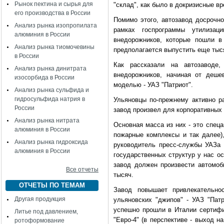
Рынок пектина и сырья для
"склад", как было в докризисные вр
его производства в России
Помимо этого, автозавод досрочно
Анализ рынка изопропилата
рамках госпрограммы утилизац
алюминия в России
внедорожников, которые пошли в
Анализ рынка тиомочевины
предполагается выпустить еще тыс
в России
Как рассказали на автозаводе
Анализ рынка динитрата
внедорожников, начиная от дешев
изосорбида в России
моделью - УАЗ "Патриот".
Анализ рынка сульфида и
гидросульфида натрия в
Ульяновцы по-прежнему активно ра
России
завод произвел для корпоративных
Анализ рынка нитрата
Основная масса из них - это спец
алюминия в России
пожарные комплексы и так далее),
Анализ рынка гидроксида
руководитель пресс-службы УАЗа 
алюминия в России
государственных структур у нас ос
завод должен произвести автомоб
Все отчеты
тысяч.
ОТЧЕТЫ ПО ТЕМАМ
Завод повышает привлекательно
Другая продукция
ульяновских "джипов" - УАЗ "Пат
успешно прошли в Италии сертифи
Литье под давлением,
"Евро-4" (в перспективе - выход н
ротоформование