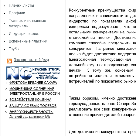
Пленки, листы
Конкурентные преимущества фи
Профили
направлениях в зависимости от до
Тканные и нетканные
лидерство по показателю дифф
материалы
издержкам подразумевает, что 
остальными конкурентами на рынке
Индустрия искож
многослойных пленок. Достижени
Вспененные пластики
компания способна предложить н
конкурентов. На рынке многосло
Трубы
целью будет достижение лидерства
(многослойная термоусадочна
Экспорт статей (rss)
дальнейшему постпродажному со
печати. К тому же, основным 
потребителя является стоимость
потребителей по показателю рыноч
ФРУКТОЗА ВРЕДНЕЕ САХАРА
1.
МОЩНЕЙШАЯ СОЛНЕЧНАЯ
2.
ЭЛЕКТРОСТАНЦИЯ В РОССИИ
Таким образом, именно достижен
ВОЗДЕЙСТВИЕ КОФЕИНА
3.
термоусадочных пленок Северо-З
ЗАЩИТА СОЕВЫХ ПОСЕВОВ
4.
реализовать все свои конкурентны
ЭНЕРГОЭФФЕКТИВНОСТЬ:
5.
отношении производителей товаров-
Детский сад категории [Аk
Для достижения конкурентных пре