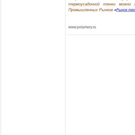
термоусадочной пленки можно
Промышленных Рынков
«
Рынок тер
www
.
polymery
.
ru