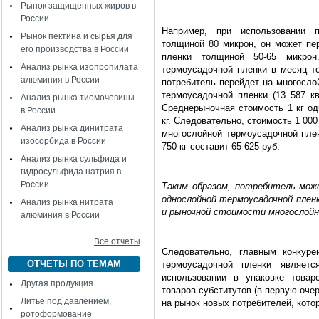
Рынок защищенных жиров в
России
Например, при использовании п
Рынок пектина и сырья для
толщиной 80 микрон, он может пе
его производства в России
пленки толщиной 50-65 микрон
Анализ рынка изопропилата
термоусадочной пленки в месяц то
алюминия в России
потребитель перейдет на многосло
термоусадочной пленки (13 587 кв
Анализ рынка тиомочевины
Среднерыночная стоимость 1 кг од
в России
кг. Следовательно, стоимость 1 000
Анализ рынка динитрата
многослойной термоусадочной плен
изосорбида в России
750 кг составит 65 625 руб.
Анализ рынка сульфида и
гидросульфида натрия в
России
Таким образом, потребитель мож
однослойной термоусадочной плен
Анализ рынка нитрата
и рыночной стоимости многослойн
алюминия в России
Все отчеты
Следовательно, главным конкуре
ОТЧЕТЫ ПО ТЕМАМ
термоусадочной пленки являет
использовании в упаковке товар
Другая продукция
товаров-субститутов (в первую оче
Литье под давлением,
на рынок новых потребителей, кото
ротоформование