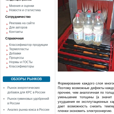
Мнения и оценки
Новости и статистика
Сотрудничество
Реклама на сайте
Для авторов
Контакты
Справочная
Классификатор продукции
Термопласты
Добавки
Процессы
Нормы и ГОСТы
Классификаторы
ОБЗОРЫ РЫНКОВ
Формирование каждого слоя много
Рынок энергетических
Поэтому возможные дефекты каждог
добавок для КРС в России
прочнее, чем аналогичная по толщ
уменьшение толщины (а значит 
Рынок гуминовых удобрений
ухудшения ее эксплутационных ха
в России
дает возможность снизить темпе
Анализ рынка кокса в России
пленки экономить электроэнергию.