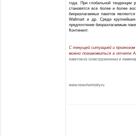
года. При глобальной тенденции р
становятся все более и более во
биоразлагаемых пакетов являются
Wallmart
и др. Среди крупнейших
предпочтение биоразлагаемым паке
Континент.
С текущей ситуацией и прогнозом
можно познакомиться в отчете 
пакетов из соэкструзионных и ламини
www
.
newchemistry
.
ru