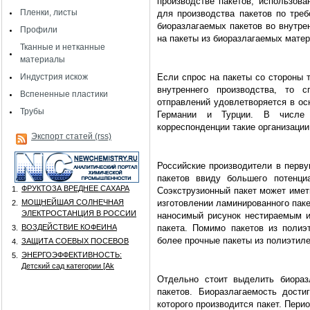
производстве пакетов, использова
Пленки, листы
для производства пакетов по тре
биоразлагаемых пакетов во внутре
Профили
на пакеты из биоразлагаемых матер
Тканные и нетканные
материалы
Индустрия искож
Если спрос на пакеты со стороны 
внутреннего производства, то 
Вспененные пластики
отправлений удовлетворяется в ос
Трубы
Германии и Турции. В числе
корреспонденции такие организации
Экспорт статей (rss)
Российские производители в перву
пакетов ввиду большего потенци
ФРУКТОЗА ВРЕДНЕЕ САХАРА
1.
Соэкструзионный пакет может имет
МОЩНЕЙШАЯ СОЛНЕЧНАЯ
изготовлении ламинированного пак
2.
ЭЛЕКТРОСТАНЦИЯ В РОССИИ
наносимый рисунок нестираемым и,
ВОЗДЕЙСТВИЕ КОФЕИНА
пакета. Помимо пакетов из полиэ
3.
более прочные пакеты из полиэтиле
ЗАЩИТА СОЕВЫХ ПОСЕВОВ
4.
ЭНЕРГОЭФФЕКТИВНОСТЬ:
5.
Детский сад категории [Аk
Отдельно стоит выделить биораз
пакетов. Биоразлагаемость дости
которого производится пакет. Пери