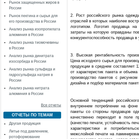
Рынок защищенных жиров в
России
2. Рост российского рынка одежд
Рынок пектина и сырья для
отраслей в которых наиболее вост
его производства в России
логотипом. Логотип продавца на
Анализ рынка изопропилата
затраты на которую оправданы по
алюминия в России
конкурентоспособность продавца в 
Анализ рынка тиомочевины
в России
3. Высокая рентабельность произ
Анализ рынка динитрата
Цена исходного сырья для производс
изосорбида в России
продукции в среднем составляет 12
Анализ рынка сульфида и
от характеристик пакета и объема
гидросульфида натрия в
производство пакетов с рисунком
России
дизайна и подбор материалов паке
Анализ рынка нитрата
алюминия в России
Основной тенденцией российског
Все отчеты
внутреннем потреблении на фоне
пакеты со стороны продавцов од
ОТЧЕТЫ ПО ТЕМАМ
качественно переходит в поле п
(качество печати, устойчивость печ
Другая продукция
характеристики и потребитель
Литье под давлением,
межслойной печати на ламинирован
ротоформование