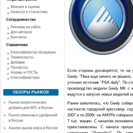
Мнения и оценки
Новости и статистика
Сотрудничество
Реклама на сайте
Для авторов
Контакты
Справочная
Классификатор продукции
Термопласты
Добавки
Процессы
Если стороны договорятся, то на
Нормы и ГОСТы
Geely. "Пока еще ничего не решено,
Классификаторы
уточнил источник "РБК daily". По с
производство модели Geely MK с ч
ОБЗОРЫ РЫНКОВ
ведутся о запуске новых моделей ки
Рынок энергетических
Ранее заявлялось, что Geely собир
добавок для КРС в России
частности городской кроссовер, се
2007 и по 2008г. на АМУРе собирал
Рынок гуминовых удобрений
в России
7 тыс. машин. С началом экономиче
приостановлены. С начала прошл
Анализ рынка кокса в России
черкесском "Дервейсе". По сло