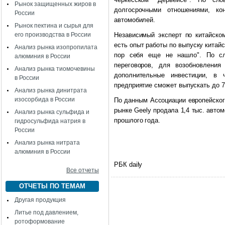
Рынок защищенных жиров в
долгосрочными отношениями, ко
России
автомобилей.
Рынок пектина и сырья для
его производства в России
Независимый эксперт по китайско
есть опыт работы по выпуску китайс
Анализ рынка изопропилата
пор себя еще не нашло". По сло
алюминия в России
переговоров, для возобновления
Анализ рынка тиомочевины
дополнительные инвестиции, в 
в России
предприятие сможет выпускать до 7
Анализ рынка динитрата
изосорбида в России
По данным Ассоциации европейского
рынке Geely продала 1,4 тыс. авто
Анализ рынка сульфида и
прошлого года.
гидросульфида натрия в
России
Анализ рынка нитрата
алюминия в России
РБК daily
Все отчеты
ОТЧЕТЫ ПО ТЕМАМ
Другая продукция
Литье под давлением,
ротоформование