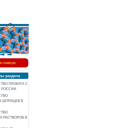
а главную
лы раздела
ТВО ПРОКАТА С
В РОССИИ
СТВО
Х ШПРИЦЕВ В
СТВО
 РАСТВОРОВ В