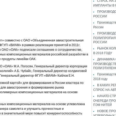
СПРОС НА 
ИМПЛАНТЫ В
ПРОИЗВОДС
РОССИИ
Производств
России
ПРОИЗВОД
ПОЛИПРОПИЛ
ит» совместно с ОАО «Объединенная авиастроительная
РОССИИ
ФГУП «ВИАМ» в рамках реализации принятой в 2011г.
РЫНОК КОЛ
 ОАО «ОАК» подписали соглашение о сотрудничестве,
В 2018 ГОДУ
ных композиционных материалов российской разработки в
 продукты линейки ОАК.
ДИНАМИКА
ПРОИЗВОДСТ
 «ОАК» М.А. Погосян, Генеральный директор корпорации
ПОЛИЭТИЛЕН
ологий» А.Б. Чубайс, Генеральный директор холдинговой
Производств
 Генеральный директор ФГУП «ВИАМ» Каблов Е.Н.
2018 году
ожной картой» для формирования в России кластера по
В КАКИХ РЕ
 для авиастроения и формированию рынка
СПРОС НА АВ
полимерных композиционных материалов на основе
НАЧАТО СТР
ОЧЕРЕДИ ПРО
ных композиционных материалов на основе углеволокна
ПЭФ НИТЕЙ
ланера самолета и улучшить прочностные и
НОВОЕ ПРО
о в значительной мере повысит конкурентоспособность
УГЛЕРОДНЫХ 