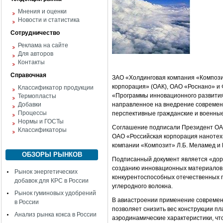
Мнения и оценки
Новости и статистика
Сотрудничество
Реклама на сайте
Для авторов
Контакты
Справочная
ЗАО «Холдинговая компания «Композ
корпорация» (ОАК), ОАО «Роснано» и 
Классификатор продукции
«Программы инновационного развития
Термопласты
Добавки
направленное на внедрение современ
Процессы
перспективные гражданские и военные
Нормы и ГОСТы
Соглашение подписали Президент ОАО
Классификаторы
ОАО «Российская корпорация нанотехн
компании «Композит» Л.Б. Меламед и
ОБЗОРЫ РЫНКОВ
Подписанный документ является «дор
созданию инновационных материалов
Рынок энергетических
конкурентоспособных отечественных 
добавок для КРС в России
углеродного волокна.
Рынок гуминовых удобрений
В авиастроении применение современ
в России
позволяет снизить вес конструкции п
Анализ рынка кокса в России
аэродинамические характеристики, чт