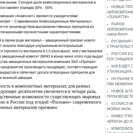
ном рынке. Сегодня доля композиционных материалов в
НОВЫЕ ПР
составляет порядка 30% - 50%.
АВТОКОМПОНЕ
омпания «Композит» являются учредителями
«ТОЛЬЯТТИ»
репрег – Современные Композиционные Материалы».
РЫНОК
тся производством высококачественных препрегов из
АВТОКОМПОНЕ
 улучшенными прочностными характеристиками.
завод Bosch
в своем роде материал – авиационный препрег нового
РУСВИНИЛ 
ит аналоги благодаря улучшенным интегральным
СТРОИТЕЛЬС
ти (прочность материала в 1,5 раза выше, чем у материалов
РОССИЯ Б
авиационный комитет (МАК) в конце июня этого года выдал
ПОСТАВЩИКО
дства авиационных материалов компании ЗАО «Препрег-
КАК БУДЕТ
 предприятия производить продукцию, соответствующую
УТИЛИЗАЦИЯ
ндартов и облегчает допуск углеродных препрегов для
и военной авиации.
НА РЫНКЕ 
ПВХ МЕМБРАН
ность в композитных материалах для разных
дующее десятилетия увеличится в четыре раза,
НОВОЕ ШТ
водственные возможности существующих мировых
ПРОИЗВОДСТВ
ние в России под эгидой «Роснано» современного
ECOVACS W
онных материалов призвано
МОЙКИ ОКОН
ИНВЕСТПР
АВТВАЗА ДО 2
КОМПОЗИТЫ