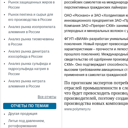
Рынок защищенных жиров в
российских самолетов на международ
России
перспективных гражданских лайнерах 
Рынок пектина и сырья для
ОАО «Роснано» и ЗАО «Холдинговая к
его производства в России
инновационного предприятия ЗАО «П
Компания ЗАО «Препрег-СКМ» занимае
Анализ рынка изопропилата
углеродных и минеральных волокон с
алюминия в России
ФГУП «ВИАМ» разработан уникальный 
Анализ рынка тиомочевины
поколения. Новый продукт превосход
в России
характеристикам – прочности и легкос
Анализ рынка динитрата
прошлого поколения). Международный 
изосорбида в России
свидетельство об одобрении произво
Анализ рынка сульфида и
СКМ». Оно подтверждает способность
гидросульфида натрия в
высоким требованиям авиационных ста
России
применения в самолетах гражданской 
Анализ рынка нитрата
По прогнозам экспертов потреб
алюминия в России
отраслей промышленности в сле
что будет превосходить произ
Все отчеты
производителей, поэтому созда
производства новых композици
ОТЧЕТЫ ПО ТЕМАМ
www
.
polymery
.
ru
Другая продукция
Литье под давлением,
ротоформование