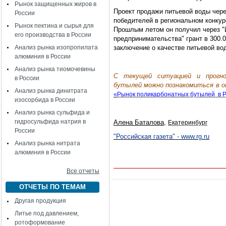
Рынок защищенных жиров в
Проект продажи питьевой воды через
России
победителей в региональном конку
Рынок пектина и сырья для
Прошлым летом он получил через "
его производства в России
предпринимательства" грант в 300.
Анализ рынка изопропилата
заключение о качестве питьевой во
алюминия в России
Анализ рынка тиомочевины
C текущей ситуацией и прогно
в России
бутылей можно познакомиться в 
Анализ рынка динитрата
«
Рынок поликарбонатных бутылей в 
изосорбида в России
Анализ рынка сульфида и
гидросульфида натрия в
Алена Баталова
,
Екатеринбург
России
"Российская газета" - www.rg.ru
Анализ рынка нитрата
алюминия в России
Все отчеты
ОТЧЕТЫ ПО ТЕМАМ
Другая продукция
Литье под давлением,
ротоформование