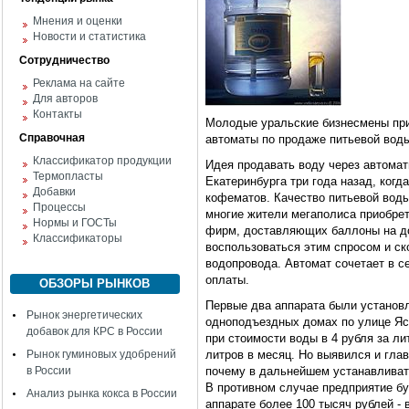
Мнения и оценки
Новости и статистика
Сотрудничество
Реклама на сайте
Для авторов
Контакты
Молодые уральские бизнесмены при
Справочная
автоматы по продаже питьевой вод
Классификатор продукции
Идея продавать воду через автомат
Термопласты
Екатеринбурга три года назад, ког
Добавки
кофематов. Качество питьевой воды
Процессы
многие жители мегаполиса приобрет
Нормы и ГОСТы
фирм, доставляющих баллоны на д
Классификаторы
воспользоваться этим спросом и ск
водопровода. Автомат сочетает в с
оплаты.
ОБЗОРЫ РЫНКОВ
Первые два аппарата были установл
Рынок энергетических
одноподъездных домах по улице Ясн
добавок для КРС в России
при стоимости воды в 4 рубля за ли
Рынок гуминовых удобрений
литров в месяц. Но выявился и гла
в России
почему в дальнейшем устанавливат
В противном случае предприятие бу
Анализ рынка кокса в России
аппарате более 100 тысяч рублей - 