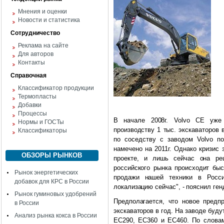
Мнения и оценки
Новости и статистика
Сотрудничество
Реклама на сайте
Для авторов
Контакты
Справочная
Классификатор продукции
Термопласты
Добавки
Процессы
В начале 2008г. Volvo CE уже
Нормы и ГОСТы
производству 1 тыс. экскаваторов 
Классификаторы
по соседству с заводом Volvo по
намечено на 2011г. Однако кризис
ОБЗОРЫ РЫНКОВ
проекте, и лишь сейчас она реш
российского рынка происходит быс
Рынок энергетических
продажи нашей техники в Росс
добавок для КРС в России
локализацию сейчас", - пояснил ген
Рынок гуминовых удобрений
Предполагается, что новое предпр
в России
экскаваторов в год. На заводе буду
Анализ рынка кокса в России
ЕС290, ЕС360 и ЕС460. По словам 