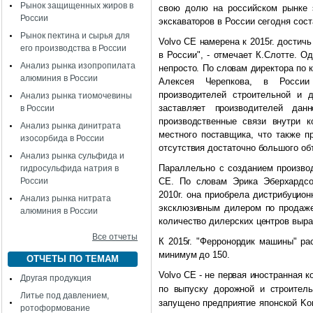
Рынок защищенных жиров в
свою долю на российском рынке 
России
экскаваторов в России сегодня сост
Рынок пектина и сырья для
Volvo CE намерена к 2015г. достич
его производства в России
в России", - отмечает К.Слотте. О
Анализ рынка изопропилата
непросто. По словам директора по
алюминия в России
Алексея Черепкова, в России
производителей строительной и д
Анализ рынка тиомочевины
заставляет производителей дан
в России
производственные связи внутри к
Анализ рынка динитрата
местного поставщика, что также п
изосорбида в России
отсутствия достаточно большого объ
Анализ рынка сульфида и
Параллельно с созданием производ
гидросульфида натрия в
России
CE. По словам Эрика Эберхардсо
2010г. она приобрела дистрибуционн
Анализ рынка нитрата
эксклюзивным дилером по продаже 
алюминия в России
количество дилерских центров вырас
Все отчеты
К 2015г. "Ферронордик машины" ра
минимум до 150.
ОТЧЕТЫ ПО ТЕМАМ
Volvo CE - не первая иностранная 
Другая продукция
по выпуску дорожной и строитель
Литье под давлением,
запущено предприятие японской Kom
ротоформование