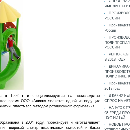
СПРОС НА 
ИМПЛАНТЫ В
ПРОИЗВОДС
РОССИИ
Производств
России
ПРОИЗВОД
ПОЛИПРОПИЛ
РОССИИ
РЫНОК КОЛ
В 2018 ГОДУ
ДИНАМИКА
ПРОИЗВОДСТ
ПОЛИЭТИЛЕН
Производств
2018 году
 в 1992 г и специализируется на производстве
В КАКИХ РЕ
ящее время ООО «Анион» является одной из ведущих
СПРОС НА АВ
работки пластмасс методом
.
ротационного формования
НАЧАТО СТР
ОЧЕРЕДИ ПРО
ПЭФ НИТЕЙ
разована в 2004 году, проектирует и изготавливает
НОВОЕ ПРО
ния широкий спектр пластиковых емкостей и баков
УГЛЕРОДНЫХ 