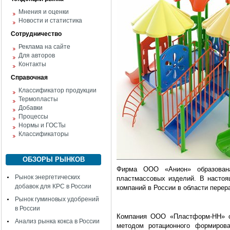
Мнения и оценки
Новости и статистика
Сотрудничество
Реклама на сайте
Для авторов
Контакты
Справочная
Классификатор продукции
Термопласты
Добавки
Процессы
Нормы и ГОСТы
Классификаторы
ОБЗОРЫ РЫНКОВ
Фирма ООО «Анион» образована
Рынок энергетических
пластмассовых изделий. В насто
добавок для КРС в России
компаний в России в области пере
Рынок гуминовых удобрений
в России
Компания ООО «Пластформ-НН» об
Анализ рынка кокса в России
методом ротационного формирова