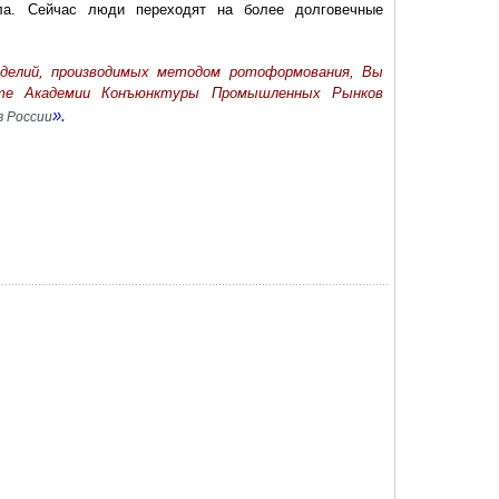
ла. Сейчас люди переходят на более долговечные
зделий, производимых методом ротоформования, Вы
те Академии Конъюнктуры Промышленных Рынков
».
в России