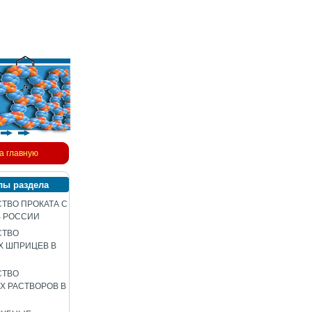
а главную
лы раздела
ТВО ПРОКАТА С
В РОССИИ
СТВО
Х ШПРИЦЕВ В
СТВО
 РАСТВОРОВ В