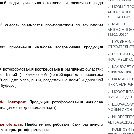
ой воды, дизельного топлива, и различного рода
НОВЫЕ ПР
АВТОКОМПОНЕ
«ТОЛЬЯТТИ»
РЫНОК
 области занимается производством по технологии
АВТОКОМПОНЕ
завод Bosch
РУСВИНИЛ 
тях применения наиболее востребована продукция
СТРОИТЕЛЬС
РОССИЯ Б
ПОСТАВЩИКО
КАК БУДЕТ
я ротоформования востребована в различных областях:
УТИЛИЗАЦИЯ
о 15 м3 ), химической (контейнеры для перевозки
НА РЫНКЕ 
ейнеры для мяса, рыбы, разделочные доски) и дорожной
ПВХ МЕМБРАН
 буферы).
НОВОЕ ШТ
ПРОИЗВОДСТВ
ий Новгород:
Продукция ротоформования наиболее
ECOVACS W
тва (емкости для подачи воды).
МОЙКИ ОКОН
ИНВЕСТПР
АВТВАЗА ДО 2
кая область:
Наиболее востребованы баки различного
т методом ротоформования.
КОМПОЗИТЫ