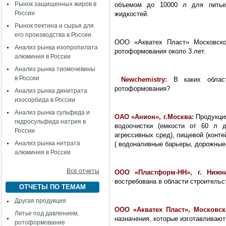
Рынок защищенных жиров в
объемом до 10000 л для питьев
России
жидкостей.
Рынок пектина и сырья для
его производства в России
ООО «Акватех Пласт» Московской
Анализ рынка изопропилата
ротоформования около 3 лет.
алюминия в России
Анализ рынка тиомочевины
в России
Newchemistry
:
В каких облас
ротоформования?
Анализ рынка динитрата
изосорбида в России
Анализ рынка сульфида и
ОАО «Анион», г.Москва:
Продукци
гидросульфида натрия в
водоочистки (емкости от 60 л д
России
агрессивных сред), пищевой (конт
Анализ рынка нитрата
( водоналивные барьеры, дорожные
алюминия в России
Все отчеты
ООО «Пластформ-НН»,
г. Нижн
востребована в области строительс
ОТЧЕТЫ ПО ТЕМАМ
Другая продукция
ООО «Акватех Пласт», Московс
Литье под давлением,
назначения, которые изготавливаю
ротоформование