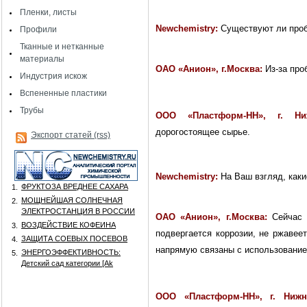
Пленки, листы
Newchemistry
:
Существуют ли про
Профили
Тканные и нетканные
материалы
ОАО «Анион», г.Москва:
Из-за про
Индустрия искож
Вспененные пластики
Трубы
ООО «Пластформ-НН»,
г. Ни
дорогостоящее сырье.
Экспорт статей (rss)
Newchemistry
:
На Ваш взгляд, каки
ФРУКТОЗА ВРЕДНЕЕ САХАРА
1.
МОЩНЕЙШАЯ СОЛНЕЧНАЯ
2.
ЭЛЕКТРОСТАНЦИЯ В РОССИИ
ОАО «Анион», г.Москва:
Сейчас 
ВОЗДЕЙСТВИЕ КОФЕИНА
3.
подвергается коррозии, не ржавее
ЗАЩИТА СОЕВЫХ ПОСЕВОВ
4.
напрямую связаны с использование
ЭНЕРГОЭФФЕКТИВНОСТЬ:
5.
Детский сад категории [Аk
ООО «Пластформ-НН»,
г. Ниж