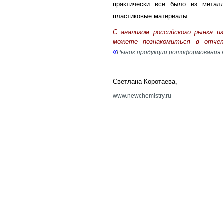
практически все было из метал
пластиковые материалы.
С анализом российского рынка и
можете познакомиться в отче
«
Рынок продукции ротоформования 
Светлана Коротаева,
www
.
newchemistry
.
ru