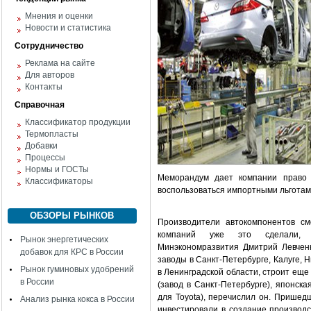
Мнения и оценки
Новости и статистика
Сотрудничество
Реклама на сайте
Для авторов
Контакты
Справочная
Классификатор продукции
Термопласты
Добавки
Процессы
Нормы и ГОСТы
Меморандум дает компании право 
Классификаторы
воспользоваться импортными льготам
ОБЗОРЫ РЫНКОВ
Производители автокомпонентов см
компаний уже это сделали, р
Рынок энергетических
Минэкономразвития Дмитрий Левченк
добавок для КРС в России
заводы в Санкт-Петербурге, Калуге, 
Рынок гуминовых удобрений
в Ленинградской области, строит еще
в России
(завод в Санкт-Петербурге), японска
для Toyota), перечислил он. Прише
Анализ рынка кокса в России
инвестировали в создание производс