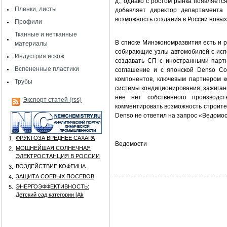
д., однако с ростом рынка появляетс
Пленки, листы
добавляет директор департамента 
возможность создания в России новых
Профили
Тканные и нетканные
В списке Минэкономразвития есть и 
материалы
собирающие узлы автомобилей с исп
Индустрия искож
создавать СП с иностранными партн
Вспененные пластики
соглашение и с японской Denso Co
компонентов, ключевым партнером ко
Трубы
системы кондиционирования, зажигания
нее нет собственного производс
Экспорт статей (rss)
комментировать возможность строите
Denso не ответил на запрос «Ведомос
ФРУКТОЗА ВРЕДНЕЕ САХАРА
1.
Ведомости
МОЩНЕЙШАЯ СОЛНЕЧНАЯ
2.
ЭЛЕКТРОСТАНЦИЯ В РОССИИ
ВОЗДЕЙСТВИЕ КОФЕИНА
3.
ЗАЩИТА СОЕВЫХ ПОСЕВОВ
4.
ЭНЕРГОЭФФЕКТИВНОСТЬ:
5.
Детский сад категории [Аk