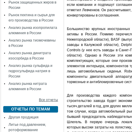
Рынок защищенных жиров в
если компании и подпишут соглашен
России
отметил Левченков. Он рассчитывает,
Рынок пектина и сырья для
конвертированы в соглашения.
его производства в России
Анализ рынка изопропилата
Большинство крупных иностранных 
алюминия в России
активы в России. Помимо перечисл
Нижегородской области), BASF (выпус
Анализ рынка тиомочевины
заводы в Калужской области), Delph
в России
Controls (у нее есть заводы в Санкт-
Анализ рынка динитрата
области). Однако в России эти ко
изосорбида в России
комплектующих, которые они произво
Анализ рынка сульфида и
элементов интерьера, компонентов тр
гидросульфида натрия в
лишь автомобильные сиденья. Robe
России
компоненты двигательной аппарату
тормозные и антиблокировочные систе
Анализ рынка нитрата
алюминия в России
Для производства каждого компо
Все отчеты
строительство завода будет эконом
тысяч деталей в год, для других мил
ОТЧЕТЫ ПО ТЕМАМ
том случае, когда автомобильный ры
бывший председатель наблюдательно
Другая продукция
Шлегель. В первую очередь локали
Литье под давлением,
которых высоки затраты на логистику,
ротоформование