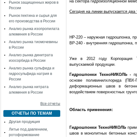
на сектора гидроизоляционной мем
Рынок защищенных жиров в
России
Сегодня на линии выпускается два 
Рынок пектина и сырья для
его производства в России
Анализ рынка изопропилата
алюминия в России
НР-220 – наружная гидрошпонка, п
Анализ рынка тиомочевины
ВР-240 - внутренняя гидрошпонка, 
в России
Анализ рынка динитрата
Уже в 2012 году Корпорация Т
изосорбида в России
выпускаемой продукции.
Анализ рынка сульфида и
гидросульфида натрия в
Гидрошпонки ТехноНИКОЛЬ -
п
России
основе поливинилхлорида (ПВХ
деформационных швов в бетонн
Анализ рынка нитрата
воздействием поверхностных грунт
алюминия в России
Все отчеты
Область применения:
ОТЧЕТЫ ПО ТЕМАМ
Другая продукция
Гидрошпонки ТехноНИКОЛЬ
прим
Литье под давлением,
швов в монолитных бетонных конст
ротоформование