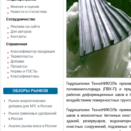
Мнения и оценки
Новости и статистика
Сотрудничество
Реклама на сайте
Для авторов
Контакты
Справочная
Классификатор продукции
Термопласты
Добавки
Процессы
Нормы и ГОСТы
Классификаторы
Гидрошпонки ТехноНИКОЛЬ произв
поливинилхлорида (ПВХ-П) и пре
ОБЗОРЫ РЫНКОВ
рабочих деформационных швов в б
воздействием поверхностных грунт
Рынок энергетических
добавок для КРС в России
Гидрошпонки ТехноНИКОЛЬ примен
Рынок гуминовых удобрений
швов в монолитных бетонных конст
в России
зданий, резервуаров, водонапор
Анализ рынка кокса в России
очистных сооружений, подземных па