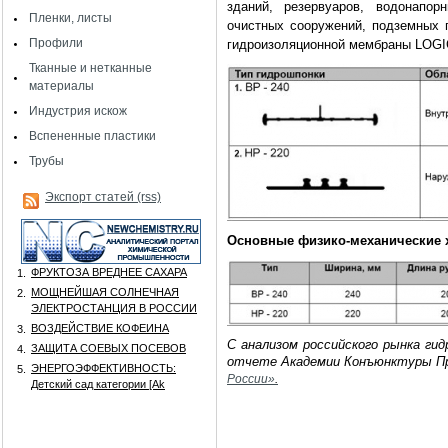
зданий, резервуаров, водонапор
Пленки, листы
очистных сооружений, подземных п
Профили
гидроизоляционной мембраны LOG
Тканные и нетканные
материалы
Индустрия искож
Вспененные пластики
Трубы
Экспорт статей (rss)
Основные физико-механические 
ФРУКТОЗА ВРЕДНЕЕ САХАРА
1.
МОЩНЕЙШАЯ СОЛНЕЧНАЯ
2.
ЭЛЕКТРОСТАНЦИЯ В РОССИИ
ВОЗДЕЙСТВИЕ КОФЕИНА
3.
C анализом российского рынка ги
ЗАЩИТА СОЕВЫХ ПОСЕВОВ
4.
отчете Академии Конъюнктуры П
ЭНЕРГОЭФФЕКТИВНОСТЬ:
5.
России»
.
Детский сад категории [Аk