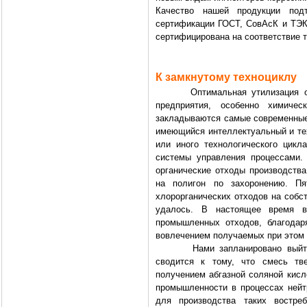
Качество нашей продукции под
сертификации ГОСТ, СовАсК и ТЭ
сертифицирована на соответствие т
К замкнутому техноциклу
Оптимальная утилизация отхо
предприятия, особенно химичес
закладываются самые современные 
имеющийся интеллектуальный и тех
или иного технологического цик
системы управления процессами.
органические отходы производств
на полигон по захоронению. П
хлорорганических отходов на собс
удалось. В настоящее время в
промышленных отходов, благодар
вовлечением получаемых при этом 
Нами запланировано выйти на 
сводится к тому, что смесь тв
получением абгазной соляной кисл
промышленности в процессах нейт
для производства таких востре