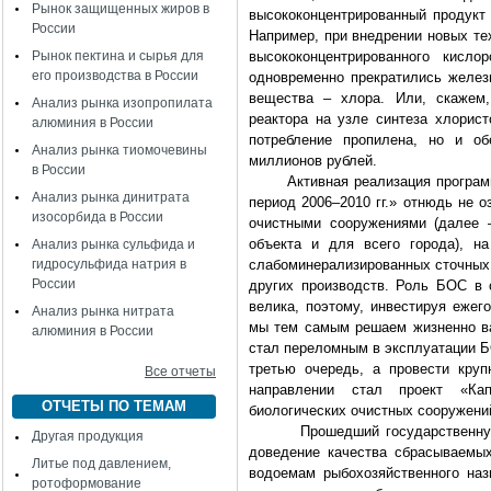
Рынок защищенных жиров в
высококонцентрированный продукт 
России
Например, при внедрении новых те
Рынок пектина и сырья для
высококонцентрированного кис
его производства в России
одновременно прекратились желез
вещества – хлора. Или, скажем,
Анализ рынка изопропилата
реактора на узле синтеза хлорист
алюминия в России
потребление пропилена, но и о
Анализ рынка тиомочевины
миллионов рублей.
в России
Активная реализация программы
Анализ рынка динитрата
период 2006–2010 гг.» отнюдь не 
изосорбида в России
очистными сооружениями (далее –
объекта и для всего города), н
Анализ рынка сульфида и
гидросульфида натрия в
слабоминерализированных сточных в
России
других производств. Роль БОС в 
велика, поэтому, инвестируя ежег
Анализ рынка нитрата
мы тем самым решаем жизненно в
алюминия в России
стал переломным в эксплуатации Б
третью очередь, а провести кру
Все отчеты
направлении стал проект «Ка
ОТЧЕТЫ ПО ТЕМАМ
биологических очистных сооружени
Прошедший государственную эк
Другая продукция
доведение качества сбрасываемы
Литье под давлением,
водоемам рыбохозяйственного наз
ротоформование