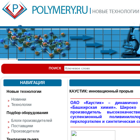
ПОИСК
НАВИГАЦИЯ
КАУСТИК: инновационный прорыв
Новые технологии
Новинки
ОАО «Каустик» – динамично 
Технологии
«Башкирская химия». Широко 
производитель высококачест
Подбор оборудования
суспензионный поливинилхло
Блоги производителей
перхлорэтилен и синтетическая 
Поставщики
Производители
Тенденции рынка