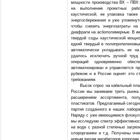
мощности производства ВХ – ПВХ:
на выполнение проектных рабо
каустической, ее упаковка также
энергосбережения и уже упомянут
чтобы снизить энергозатраты на
диафрагм на асбополимерные. В ию
твердой соды каустической мощно
едкий твердый в полипропиленовые
автоматически укладывать их на
удалось исключить ручной труд 
операций одновременно обес
автоматизирован и управляется пр
рубежом и в России оценят это с
требованиям.
Высок спрос на кабельный пласти
России мы занимаем треть рынка.
расширением ассортимента, пол
пластикатов. Предлагаемый сегодня
партия созданного в наших лабора
Наряду с уже имеющимися флокулян
мы исследуем спектр эффективнос
на воде с разной степенью загряз
хлорорганики и т.д. Получены оч
новым видам ингибиторов коррозии.