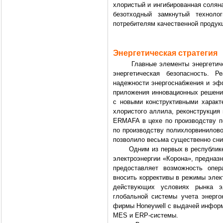
хлористый и ингибированная соляна
безотходный замкнутый техноло
потребителям качественной продук
Энергетическая стратегия
Главные элементы энергетическо
энергетическая безопасность. Р
надежности энергоснабжения и эфф
приложения инновационных решений
с новыми конструктивными характ
хлористого аллила, реконструкция 
ERMAFA в цехе по производству п
по производству полихлорвинилов
позволило весьма существенно сни
Одним из первых в республике «
электроэнергии «Корона», предназ
предоставляет возможность опер
вносить коррективы в режимы элект
действующих условиях рынка эл
глобальной системы учета энерго
фирмы Honeywell с выдачей информ
MES и ERP-системы.