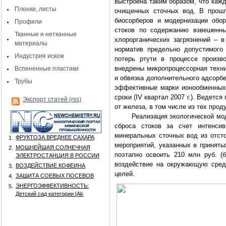
выстроена таким образом, что каж
Пленки, листы
очищенных сточных вод. В прошл
биосорберов и модернизации обор
Профили
стоков по содержанию взвешенны
Тканные и нетканные
хлорорганических загрязнений – в
материалы
норматив предельно допустимого
Индустрия искож
потерь ртути в процессе произв
внедрены микропроцессорная техн
Вспененные пластики
и обвязка дополнительного адсорбе
Трубы
эффективные марки ионообменных
сроки (IV квартал 2007 г.). Ведетс
Экспорт статей (rss)
от железа, в том числе из тех прод
Реализация экологической моде
сброса стоков за счет интенси
минеральных сточных вод из отст
ФРУКТОЗА ВРЕДНЕЕ САХАРА
1.
мероприятий, указанных в приняты
МОЩНЕЙШАЯ СОЛНЕЧНАЯ
2.
поэтапно освоить 210 млн руб. (б
ЭЛЕКТРОСТАНЦИЯ В РОССИИ
воздействие на окружающую сред
ВОЗДЕЙСТВИЕ КОФЕИНА
3.
целей.
ЗАЩИТА СОЕВЫХ ПОСЕВОВ
4.
ЭНЕРГОЭФФЕКТИВНОСТЬ:
5.
Детский сад категории [Аk