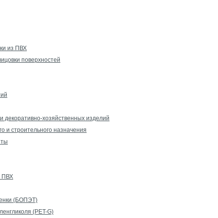
ки из ПВХ
лицовки поверхностей
тий
 и декоративно-хозяйственных изделий
го и строительного назначения
иты
 ПВХ
енки (БОПЭТ)
ленгликоля (PET-G)