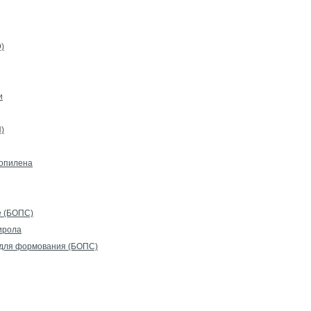
)
и
)
ропилена
е (БОПС)
ирола
 для формования (БОПС)