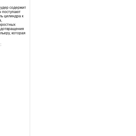
трудер содержит
ы поступают
ль цилиндра к
а,
коростных
редотвращения
льеру, которая
: