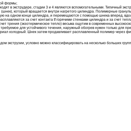
мой формы;
сходят в экструдере, стадии 3 и 4 являются вспомогательными. Типичный экс
т (шнек), который вращается внутри нагретого цилиндра. Полимерные гранул
ную на одном конце цилиндра, и перемещаются с помощью шнека вперед, вдо
асплавляются за счет контакта tf горячими стенками цилиндра и за счет тепл
счет трения (экзотермическое тепло) весьма ощутим в современных высокос
 требуемое для устойчивого течения, наружный обогрев нужен только для п
териал холодный. Шнек затем продавливает расплавленный полимер через фи
ом экструзии, условно можно классифицировать на несколько больших групп