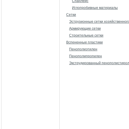
Спанлейс
Иглопробивные материалы
Сетки
Эструзионные сетки хозяйственног
Армирующие сетки
Строительные сетки
Вспененные пластики
Пенополиэтилен
Пенополипропилен
Экструдированный пенополистиро