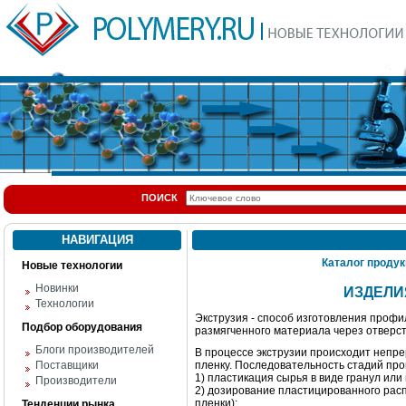
ПОИСК
НАВИГАЦИЯ
Каталог проду
Новые технологии
Новинки
ИЗДЕЛИ
Технологии
Экструзия - способ изготовления проф
Подбор оборудования
размягченного материала через отверс
Блоги производителей
В процессе экструзии происходит непр
Поставщики
пленку. Последовательность стадий про
1) пластикация сырья в виде гранул или
Производители
2) дозирование пластицированного расп
пленки);
Тенденции рынка