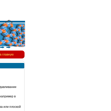
а главную
ыдавливании
например в
ва или плоской