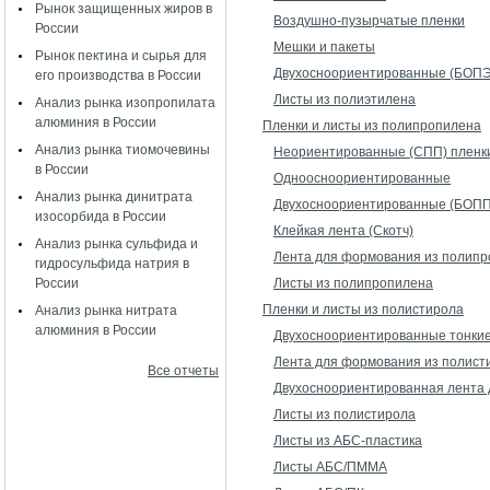
Рынок защищенных жиров в
Воздушно-пузырчатые пленки
России
Мешки и пакеты
Рынок пектина и сырья для
Двухосноориентированные (БОПЭ
его производства в России
Листы из полиэтилена
Анализ рынка изопропилата
алюминия в России
Пленки и листы из полипропилена
Анализ рынка тиомочевины
Неориентированные (СПП) пленк
в России
Одноосноориентированные
Анализ рынка динитрата
Двухосноориентированные (БОПП
изосорбида в России
Клейкая лента (Скотч)
Анализ рынка сульфида и
Лента для формования из полип
гидросульфида натрия в
России
Листы из полипропилена
Пленки и листы из полистирола
Анализ рынка нитрата
алюминия в России
Двухосноориентированные тонки
Лента для формования из полист
Все отчеты
Двухосноориентированная лента
Листы из полистирола
Листы из АБС-пластика
Листы АБС/ПММА