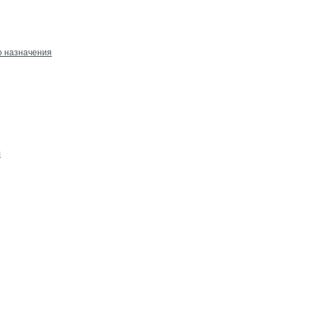
о назначения
л