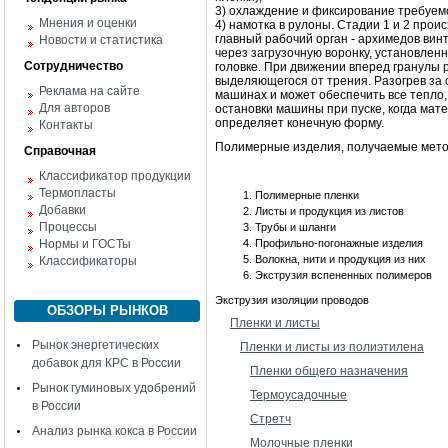
3) охлаждение и фиксирование требуе
Мнения и оценки
4) намотка в рулоны. Стадии 1 и 2 прои
главный рабочий орган - архимедов вин
Новости и статистика
через загрузочную воронку, установлен
Сотрудничество
головке. При движении вперед гранулы р
выделяющегося от трения. Разогрев за 
Реклама на сайте
машинах и может обеспечить все тепло,
Для авторов
остановки машины при пуске, когда ма
определяет конечную форму.
Контакты
Полимерные изделия, получаемые метод
Справочная
Классификатор продукции
Термопласты
Полимерные пленки
Добавки
Листы и продукция из листов
Процессы
Трубы и шланги
Нормы и ГОСТы
Профильно-погонажные изделия
Волокна, нити и продукция из них
Классификаторы
Экструзия вспененных полимеров
Экструзия изоляции проводов
ОБЗОРЫ РЫНКОВ
Пленки и листы
Рынок энергетических
Пленки и листы из полиэтилена
добавок для КРС в России
Пленки общего назначения
Рынок гуминовых удобрений
Термоусадочные
в России
Стретч
Анализ рынка кокса в России
Молочные пленки