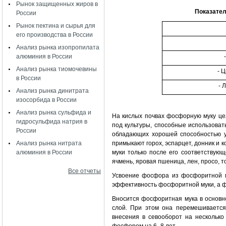
Рынок защищенных жиров в
Показател
России
Рынок пектина и сырья для
его производства в России
Анализ рынка изопропилата
алюминия в России
Анализ рынка тиомочевины
- 
в России
- 
Анализ рынка динитрата
изосорбида в России
Анализ рынка сульфида и
На кислых почвах фосфорную муку цел
гидросульфида натрия в
под культуры, способные использовать
России
обладающих хорошей способностью ус
Анализ рынка нитрата
примыкают горох, эспарцет, донник и к
алюминия в России
муки только после его соответствую
ячмень, яровая пшеница, лен, просо, т
Все отчеты
Усвоение фосфора из фосфоритной м
эффектив­ность фосфоритной муки, а 
Вносится фосфоритная мука в основно
слой. При этом она перемешиваетс
внесения в севооборот на несколько