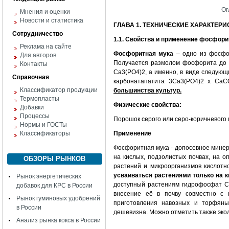
Ог
Мнения и оценки
Новости и статистика
ГЛАВА 1. ТЕХНИЧЕСКИЕ ХАРАКТЕР
Сотрудничество
1.1. Свойства и применение фосфори
Реклама на сайте
Фосфоритная мука
– одно из фосфо
Для авторов
Получается размолом фосфорита до 
Контакты
Ca3(PO4)2, а именно, в виде следующ
Справочная
карбонатапатита 3Ca3(PO4)2 x Ca
Классификатор продукции
большинства культур.
Термопласты
Физические свойства:
Добавки
Процессы
Порошок серого или серо-коричневого ц
Нормы и ГОСТы
Классификаторы
Применение
Фосфоритная мука - допосевное мине
на кислых, подзолистых почвах, на 
ОБЗОРЫ РЫНКОВ
растений и микроорганизмов кислотн
усваиваться растениями только на 
Рынок энергетических
доступный растениям гидрофосфат Ca
добавок для КРС в России
внесение её в почву совместно с 
Рынок гуминовых удобрений
приготовления навозных и торфяны
в России
дешевизна. Можно отметить также эко
Анализ рынка кокса в России