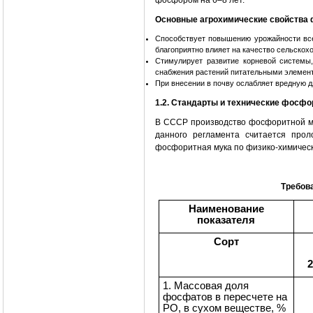
фосфором на 6–8 лет.
Основные агрохимические свойства 
Способствует повышению урожайности всех
благоприятно влияет на качество сельскох
Стимулирует развитие корневой системы,
снабжения растений питательными элемент
При внесении в почву ослабляет вредную д
1.2. Стандарты и технические фосфо
В СССР производство фосфоритной му
данного регламента считается про
фосфоритная мука по физико-химическ
Требов
Наименование
показателя
Сорт
2
1. Массовая доля
фосфатов в пересчете на
РО, в сухом веществе, %