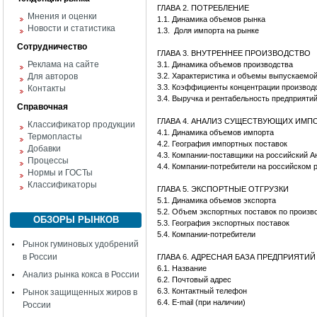
ГЛАВА 2. ПОТРЕБЛЕНИЕ
Мнения и оценки
1.1. Динамика объемов рынка
Новости и статистика
1.3.
Доля импорта на рынке
Сотрудничество
ГЛАВА 3. ВНУТРЕННЕЕ ПРОИЗВОДСТВО
Реклама на сайте
3.1. Динамика объемов производства
Для авторов
3.2. Характеристика и объемы выпускаемо
3.3. Коэффициенты концентрации производ
Контакты
3.4. Выручка и рентабельность предприяти
Справочная
ГЛАВА 4. АНАЛИЗ СУЩЕСТВУЮЩИХ ИМ
Классификатор продукции
4.1. Динамика объемов импорта
Термопласты
4.2. География импортных поставок
Добавки
4.3. Компании-поставщики на российский А
Процессы
4.4. Компании-потребители на российском 
Нормы и ГОСТы
Классификаторы
ГЛАВА 5. ЭКСПОРТНЫЕ ОТГРУЗКИ
5.1. Динамика объемов экспорта
5.2. Объем экспортных поставок по произв
ОБЗОРЫ РЫНКОВ
5.3. География экспортных поставок
5.4. Компании-потребители
Рынок гуминовых удобрений
в России
ГЛАВА 6. АДРЕСНАЯ БАЗА ПРЕДПРИЯТИ
6.1. Название
Анализ рынка кокса в России
6.2. Почтовый адрес
6.3. Контактный телефон
Рынок защищенных жиров в
6.4. E-mail (при наличии)
России