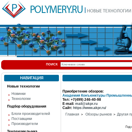
ПОИСК
НАВИГАЦИЯ
Новые технологии
Приобретение обзоров:
Новинки
Академия Конъюнктуры Промышленны
Технологии
Тел: +7(499) 246-40-98
E-mail:
mail@akpr.ru
Подбор оборудования
Сайт:
https://www.akpr.ru/
Блоги производителей
Главная
Обзоры рынков
Другая п
>
>
Поставщики
Производители
Год
Тенденции рынка