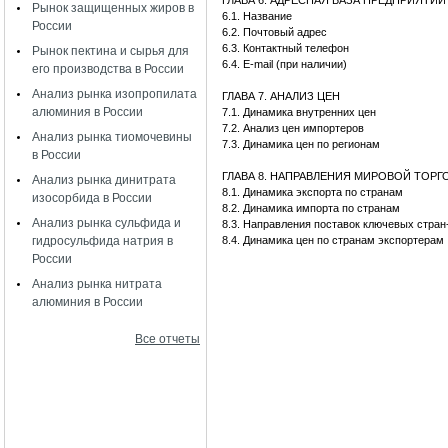
ГЛАВА 6. АДРЕСНАЯ БАЗА ПРЕДПРИЯТИ
Рынок защищенных жиров в
6.1. Название
России
6.2. Почтовый адрес
6.3. Контактный телефон
Рынок пектина и сырья для
6.4. E-mail (при наличии)
его производства в России
Анализ рынка изопропилата
ГЛАВА 7. АНАЛИЗ ЦЕН
алюминия в России
7.1. Динамика внутренних цен
7.2. Анализ цен импортеров
Анализ рынка тиомочевины
7.3. Динамика цен по регионам
в России
ГЛАВА 8. НАПРАВЛЕНИЯ МИРОВОЙ ТОР
Анализ рынка динитрата
8.1. Динамика экспорта по странам
изосорбида в России
8.2. Динамика импорта по странам
Анализ рынка сульфида и
8.3. Направления поставок ключевых стран
гидросульфида натрия в
8.4. Динамика цен по странам экспортерам
России
Анализ рынка нитрата
алюминия в России
Все отчеты