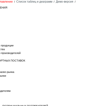
лавление
Список таблиц и диаграмм
Демо-версия
/
/
/
НЕНИЯ
й продукции
ства
й-производителей
ПОРТНЫХ ПОСТАВОК
нализ рынка
рынке
одителям