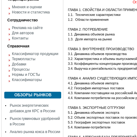
Ог
Мнения и оценки
ГЛАВА 1. СВОЙСТВА И ОБЛАСТИ ПРИМЕ
Новости и статистика
1.1.
Технические характеристики
1.2.
Области применения
Сотрудничество
Реклама на сайте
ГЛАВА 2. ПОТРЕБЛЕНИЕ
Для авторов
1.1. Динамика объемов рынка
Контакты
1.3.
Доля импорта на рынке
Справочная
ГЛАВА 3. ВНУТРЕННЕЕ ПРОИЗВОДСТВО
Классификатор продукции
3.1. Динамика объемов производства
Термопласты
3.2. Характеристика и объемы выпускаемо
3.3. Коэффициенты концентрации производ
Добавки
3.4. Выручка и рентабельность предприяти
Процессы
Нормы и ГОСТы
ГЛАВА 4. АНАЛИЗ СУЩЕСТВУЮЩИХ ИМ
Классификаторы
4.1. Динамика объемов импорта
4.2. География импортных поставок
4.3. Компании-поставщики на российский А
ОБЗОРЫ РЫНКОВ
4.4. Компании-потребители на российском 
Рынок энергетических
ГЛАВА 5. ЭКСПОРТНЫЕ ОТГРУЗКИ
добавок для КРС в России
5.1. Динамика объемов экспорта
5.2. Объем экспортных поставок по произв
Рынок гуминовых удобрений
5.3. География экспортных поставок
в России
5.4. Компании-потребители
Анализ рынка кокса в России