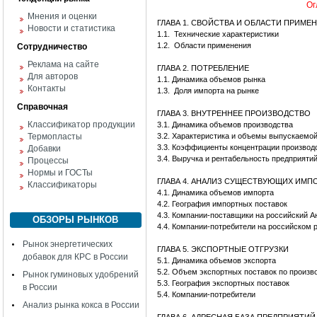
Ог
Мнения и оценки
ГЛАВА 1. СВОЙСТВА И ОБЛАСТИ ПРИМЕ
Новости и статистика
1.1.
Технические характеристики
1.2.
Области применения
Сотрудничество
Реклама на сайте
ГЛАВА 2. ПОТРЕБЛЕНИЕ
Для авторов
1.1. Динамика объемов рынка
Контакты
1.3.
Доля импорта на рынке
Справочная
ГЛАВА 3. ВНУТРЕННЕЕ ПРОИЗВОДСТВО
Классификатор продукции
3.1. Динамика объемов производства
Термопласты
3.2. Характеристика и объемы выпускаемо
3.3. Коэффициенты концентрации производ
Добавки
3.4. Выручка и рентабельность предприяти
Процессы
Нормы и ГОСТы
ГЛАВА 4. АНАЛИЗ СУЩЕСТВУЮЩИХ ИМ
Классификаторы
4.1. Динамика объемов импорта
4.2. География импортных поставок
4.3. Компании-поставщики на российский А
ОБЗОРЫ РЫНКОВ
4.4. Компании-потребители на российском 
Рынок энергетических
ГЛАВА 5. ЭКСПОРТНЫЕ ОТГРУЗКИ
добавок для КРС в России
5.1. Динамика объемов экспорта
5.2. Объем экспортных поставок по произв
Рынок гуминовых удобрений
5.3. География экспортных поставок
в России
5.4. Компании-потребители
Анализ рынка кокса в России