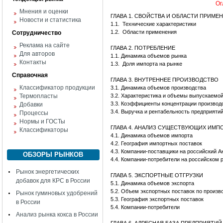
Ог
Мнения и оценки
ГЛАВА 1. СВОЙСТВА И ОБЛАСТИ ПРИМЕ
Новости и статистика
1.1.
Технические характеристики
1.2.
Области применения
Сотрудничество
Реклама на сайте
ГЛАВА 2. ПОТРЕБЛЕНИЕ
Для авторов
1.1. Динамика объемов рынка
Контакты
1.3.
Доля импорта на рынке
Справочная
ГЛАВА 3. ВНУТРЕННЕЕ ПРОИЗВОДСТВО
Классификатор продукции
3.1. Динамика объемов производства
Термопласты
3.2. Характеристика и объемы выпускаемо
3.3. Коэффициенты концентрации производ
Добавки
3.4. Выручка и рентабельность предприяти
Процессы
Нормы и ГОСТы
ГЛАВА 4. АНАЛИЗ СУЩЕСТВУЮЩИХ ИМ
Классификаторы
4.1. Динамика объемов импорта
4.2. География импортных поставок
4.3. Компании-поставщики на российский А
ОБЗОРЫ РЫНКОВ
4.4. Компании-потребители на российском 
Рынок энергетических
ГЛАВА 5. ЭКСПОРТНЫЕ ОТГРУЗКИ
добавок для КРС в России
5.1. Динамика объемов экспорта
5.2. Объем экспортных поставок по произв
Рынок гуминовых удобрений
5.3. География экспортных поставок
в России
5.4. Компании-потребители
Анализ рынка кокса в России