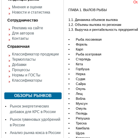
Ог
Мнения и оценки
ГЛАВА 1. ВЫЛОВ РЫБЫ
Новости и статистика
1.1. Динамика объемов вылова
Сотрудничество
1.2. Объемы вылова по регионам
Реклама на сайте
1.3. Выручка и рентабельность предприяти
Для авторов
Контакты
•
Рыба лосовевая
•
Форель
Справочная
•
Карп
Классификатор продукции
•
Рыба осетровая
Термопласты
•
Стерлядь
•
Кета
Добавки
•
Горбуша
Процессы
•
Нерка
Нормы и ГОСТы
•
Судак
Классификаторы
•
Сайра
•
Окунь
•
Лещ
ОБЗОРЫ РЫНКОВ
•
Вобла
•
Муксун
Рынок энергетических
•
Омуль
добавок для КРС в России
•
Пелядь
•
Ряпушка
Рынок гуминовых удобрений
•
Треска
в России
•
Камбала
Анализ рынка кокса в России
•
Щура