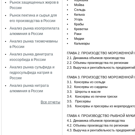
•
Корюшка
Рынок защищенных жиров в
•
Мойва
России
•
Сельдь
•
Килька
Рынок пектина и сырья для
•
Угорь
его производства в России
•
Крабы
Анализ рынка изопропилата
•
Креветки
алюминия в России
•
Раки
•
Мидии
Анализ рынка тиомочевины
•
Кальмары
в России
ГЛАВА 2. ПРОИЗОДСТВО МОРОЖЕННОЙ
Анализ рынка динитрата
2.1. Динамика объемов производства
изосорбида в России
2.2. Объемы производства по регионам
Анализ рынка сульфида и
2.3. Выручка и рентабельность предприяти
гидросульфида натрия в
ГЛАВА 3. ПРОИЗОДСТВО МОРОЖЕННОЙ
России
3.1.
Консервы из сельди
Анализ рынка нитрата
3.2.
Консервы из сардины
алюминия в России
3.3.
Шпроты в масле
3.4.
Консервы из печени трески
3.5.
Пресервы
Все отчеты
3.6.
Консервы и пресервы из морепродукт
ГЛАВА 4. ПРОИЗВОДСТВО РЫБНОЙ МУКИ
4.1. Динамика объемов производства
4.2. Объемы производства по регионам
4.3. Выручка и рентабельность предприяти