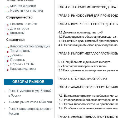
Мнения и оценки
ГЛАВА 2. ТЕХНОЛОГИЯ ПРОИЗВОДСТВА
Новости и статистика
ГЛАВА 3. РЫНОК СЫРЬЯ ДЛЯ ПРОИЗВО
Сотрудничество
Реклама на сайте
ГЛАВА 4/ ВНУТРЕННЕЕ ПРОИЗВОДСТВО
Для авторов
4.1 Динамика производства труб
Контакты
4.2 Распределение объемов производства 
Справочная
4.3 Рыночные доли компаний производите
4.4. Сегментация объемов производства по
Классификатор продукции
Термопласты
ГЛАВА 5. ИМПОРТ МЕТАЛЛОПЛАСТИКОВ
Добавки
Процессы
5.1 Общий объем и динамика импорта
Нормы и ГОСТы
5.2 География импортных поставок.
Классификаторы
5.3 Иностранные производители на рынке 
ГЛАВА 6. СТОИМОСТНОЙ АНАЛИЗ
ОБЗОРЫ РЫНКОВ
ГЛАВА 7. АНАЛИЗ ПОТРЕБЛЕНИЯ МЕТАЛ
Рынок гуминовых удобрений
в России
7.1. Возможные отрасли потребления мета
7.2. Распределение объемов потребления п
Анализ рынка кокса в России
7.3. Схема типового заказа на приобретен
7.4. Особенности монтажа металлопластик
Рынок защищенных жиров в
России
ГЛАВА 8. АНАЛИЗ РЫНКА СТРОИТЕЛЬСТ