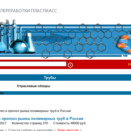
Н
Трубы
Отраслевые обзоры
ов
з и прогноз рынка полимерных труб в России
и прогноз рынка полимерных труб в России
: 2017 Количество страниц 370 Стоимость 48000 руб.
ие
Список таблиц и диаграмм
Демо-версия
/
/
/