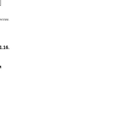
оссии.
1.16.
м