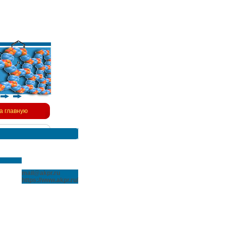
а главную
mail@akpr.ru
https://www.akpr.ru/