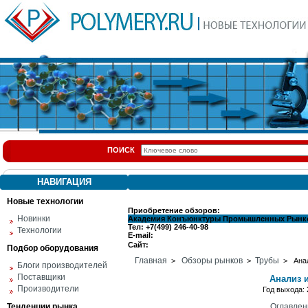
ПОИСК
НАВИГАЦИЯ
Новые технологии
Приобретение обзоров:
Новинки
Академия Конъюнктуры Промышленных Рынк
Тел: +7(499) 246-40-98
Технологии
E-mail:
Сайт:
Подбор оборудования
Главная
Обзоры рынков
Трубы
>
>
> Анали
Блоги производителей
Поставщики
Анализ 
Производители
Год выхода
Тенденции рынка
Оглавлен