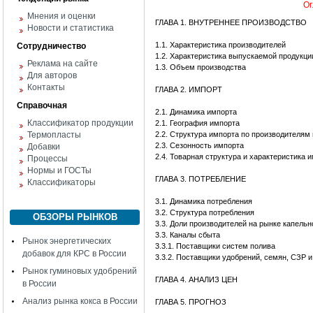
Ог
Мнения и оценки
ГЛАВА 1. ВНУТРЕННЕЕ ПРОИЗВОДСТВО
Новости и статистика
1.1. Характеристика производителей
Сотрудничество
1.2. Характеристика выпускаемой продукци
Реклама на сайте
1.3. Объем производства
Для авторов
Контакты
ГЛАВА 2. ИМПОРТ
Справочная
2.1. Динамика импорта
Классификатор продукции
2.1. География импорта
Термопласты
2.2. Структура импорта по производителям
2.3. Сезонность импорта
Добавки
2.4. Товарная структура и характеристика 
Процессы
Нормы и ГОСТы
ГЛАВА 3. ПОТРЕБЛЕНИЕ
Классификаторы
3.1. Динамика потребления
3.2. Структура потребления
ОБЗОРЫ РЫНКОВ
3.3. Доли производителей на рынке капельн
3.3. Каналы сбыта
Рынок энергетических
3.3.1. Поставщики систем полива
добавок для КРС в России
3.3.2. Поставщики удобрений, семян, СЗР и
Рынок гуминовых удобрений
ГЛАВА 4. АНАЛИЗ ЦЕН
в России
Анализ рынка кокса в России
ГЛАВА 5. ПРОГНОЗ