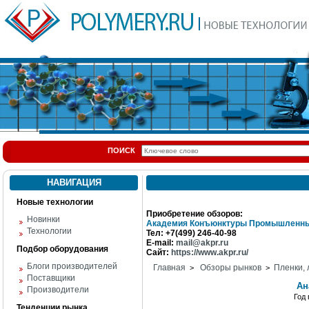
ПОИСК
НАВИГАЦИЯ
Новые технологии
Приобретение обзоров:
Новинки
Академия Конъюнктуры Промышленны
Технологии
Тел: +7(499) 246-40-98
E-mail:
mail@akpr.ru
Подбор оборудования
Сайт:
https://www.akpr.ru/
Блоги производителей
Главная
Обзоры рынков
Пленки,
>
>
Поставщики
Ан
Производители
Год
Тенденции рынка