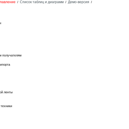
лавление
Список таблиц и диаграмм
Демо-версия
/
/
/
и
 и получателям
импорта
ой ленты
 техники