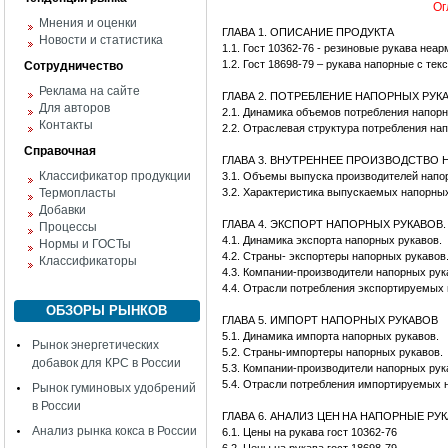
Ог
Мнения и оценки
ГЛАВА 1. ОПИСАНИЕ ПРОДУКТА
Новости и статистика
1.1. Гост 10362-76 - резиновые рукава не
1.2. Гост 18698-79 – рукава напорные с те
Сотрудничество
Реклама на сайте
ГЛАВА 2. ПОТРЕБЛЕНИЕ НАПОРНЫХ РУК
Для авторов
2.1. Динамика объемов потребления напор
Контакты
2.2. Отраслевая структура потребления на
Справочная
ГЛАВА 3. ВНУТРЕННЕЕ ПРОИЗВОДСТВО
Классификатор продукции
3.1. Объемы выпуска производителей напо
Термопласты
3.2. Характеристика выпускаемых напорны
Добавки
ГЛАВА 4. ЭКСПОРТ НАПОРНЫХ РУКАВОВ.
Процессы
4.1. Динамика экспорта напорных рукавов.
Нормы и ГОСТы
4.2. Страны- экспортеры напорных рукавов
Классификаторы
4.3. Компании-производители напорных рук
4.4. Отрасли потребления экспортируемых 
ОБЗОРЫ РЫНКОВ
ГЛАВА 5. ИМПОРТ НАПОРНЫХ РУКАВОВ
5.1. Динамика импорта напорных рукавов.
Рынок энергетических
5.2. Страны-импортеры напорных рукавов.
добавок для КРС в России
5.3. Компании-производители напорных рук
5.4. Отрасли потребления импортируемых 
Рынок гуминовых удобрений
в России
ГЛАВА 6. АНАЛИЗ ЦЕН
НА НАПОРНЫЕ РУК
Анализ рынка кокса в России
6.1. Цены на рукава гост 10362-76