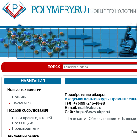
ПОИСК
НАВИГАЦИЯ
Новые технологии
Приобретение обзоров:
Новинки
Академия Конъюнктуры Промышленны
Технологии
Тел: +7(499) 246-40-98
E-mail:
mail@akpr.ru
Подбор оборудования
Сайт:
https://www.akpr.ru/
Блоги производителей
Главная
Обзоры рынков
Тканные
>
>
Поставщики
Производители
Го
Тенденции рынка