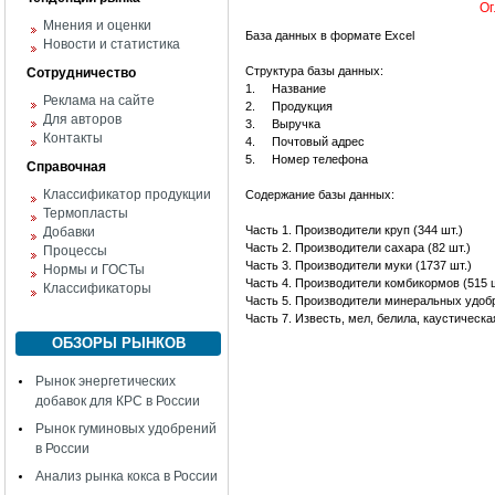
Ог
Мнения и оценки
База данных в формате Excel
Новости и статистика
Структура базы данных:
Сотрудничество
1.
Название
Реклама на сайте
2.
Продукция
Для авторов
3.
Выручка
Контакты
4.
Почтовый адрес
5.
Номер телефона
Справочная
Классификатор продукции
Содержание базы данных:
Термопласты
Часть 1. Производители круп (344 шт.)
Добавки
Часть 2. Производители сахара (82 шт.)
Процессы
Часть 3. Производители муки (1737 шт.)
Нормы и ГОСТы
Часть 4. Производители комбикормов (515 ш
Классификаторы
Часть 5. Производители минеральных удобр
Часть 7. Известь, мел, белила, каустическа
ОБЗОРЫ РЫНКОВ
Рынок энергетических
добавок для КРС в России
Рынок гуминовых удобрений
в России
Анализ рынка кокса в России