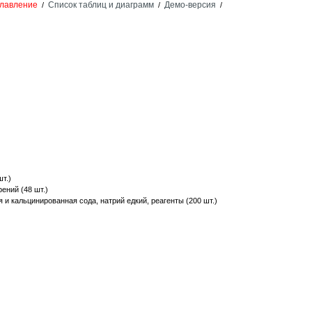
лавление
Список таблиц и диаграмм
Демо-версия
/
/
/
т.)
ений (48 шт.)
я и кальцинированная сода, натрий едкий, реагенты (200 шт.)