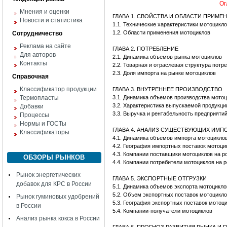
Ог
Мнения и оценки
ГЛАВА 1. СВОЙСТВА И ОБЛАСТИ ПРИМЕ
Новости и статистика
1.1. Технические характеристики мотоцикл
1.2. Области применения мотоциклов
Сотрудничество
Реклама на сайте
ГЛАВА 2. ПОТРЕБЛЕНИЕ
Для авторов
2.1. Динамика объемов рынка мотоциклов
Контакты
2.2. Товарная и отраслевая структура потр
2.3. Доля импорта на рынке мотоциклов
Справочная
Классификатор продукции
ГЛАВА 3. ВНУТРЕННЕЕ ПРОИЗВОДСТВО
Термопласты
3.1. Динамика объемов производства мото
3.2. Характеристика выпускаемой продукци
Добавки
3.3. Выручка и рентабельность предприяти
Процессы
Нормы и ГОСТы
ГЛАВА 4. АНАЛИЗ СУЩЕСТВУЮЩИХ ИМ
Классификаторы
4.1. Динамика объемов импорта мотоцикло
4.2. География импортных поставок мотоци
4.3. Компании поставщики мотоциклов на р
ОБЗОРЫ РЫНКОВ
4.4. Компании потребители мотоциклов на 
Рынок энергетических
ГЛАВА 5. ЭКСПОРТНЫЕ ОТГРУЗКИ
добавок для КРС в России
5.1. Динамика объемов экспорта мотоцикло
5.2. Объем экспортных поставок мотоцикл
Рынок гуминовых удобрений
5.3. География экспортных поставок мотоц
в России
5.4. Компании-получатели мотоциклов
Анализ рынка кокса в России