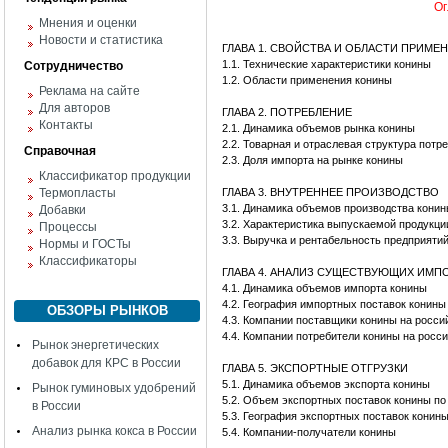
Ог
Мнения и оценки
Новости и статистика
ГЛАВА 1. СВОЙСТВА И ОБЛАСТИ ПРИМЕ
1.1. Технические характеристики конины
Сотрудничество
1.2. Области применения конины
Реклама на сайте
Для авторов
ГЛАВА 2. ПОТРЕБЛЕНИЕ
Контакты
2.1. Динамика объемов рынка конины
2.2. Товарная и отраслевая структура потр
Справочная
2.3. Доля импорта на рынке конины
Классификатор продукции
Термопласты
ГЛАВА 3. ВНУТРЕННЕЕ ПРОИЗВОДСТВО
3.1. Динамика объемов производства кони
Добавки
3.2. Характеристика выпускаемой продукци
Процессы
3.3. Выручка и рентабельность предприяти
Нормы и ГОСТы
Классификаторы
ГЛАВА 4. АНАЛИЗ СУЩЕСТВУЮЩИХ ИМ
4.1. Динамика объемов импорта конины
4.2. География импортных поставок конины
ОБЗОРЫ РЫНКОВ
4.3. Компании поставщики конины на росси
4.4. Компании потребители конины на росс
Рынок энергетических
добавок для КРС в России
ГЛАВА 5. ЭКСПОРТНЫЕ ОТГРУЗКИ
5.1. Динамика объемов экспорта конины
Рынок гуминовых удобрений
5.2. Объем экспортных поставок конины п
в России
5.3. География экспортных поставок конин
Анализ рынка кокса в России
5.4. Компании-получатели конины