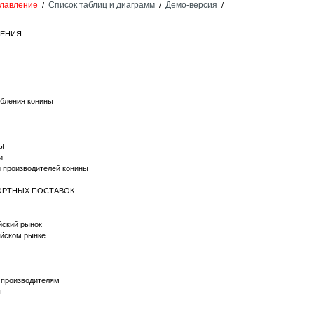
лавление
Список таблиц и диаграмм
Демо-версия
/
/
/
НЕНИЯ
ебления конины
ны
и
й производителей конины
ПОРТНЫХ ПОСТАВОК
йский рынок
ийском рынке
о производителям
ы