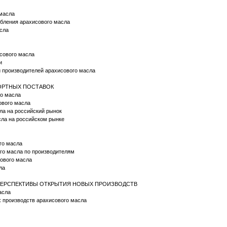
 масла
ребления арахисового масла
асла
исового масла
и
й производителей арахисового масла
ПОРТНЫХ ПОСТАВОК
го масла
ового масла
ла на российский рынок
сла на российском рынке
го масла
ого масла по производителям
сового масла
ла
И ПЕРСПЕКТИВЫ ОТКРЫТИЯ НОВЫХ ПРОИЗВОДСТВ
асла
х производств арахисового масла