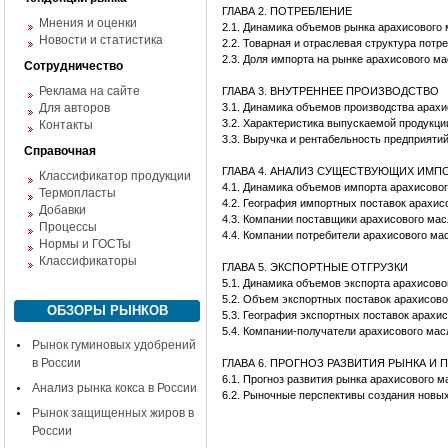
ГЛАВА 2. ПОТРЕБЛЕНИЕ
Мнения и оценки
2.1. Динамика объемов рынка арахисового
Новости и статистика
2.2. Товарная и отраслевая структура пот
2.3. Доля импорта на рынке арахисового м
Сотрудничество
Реклама на сайте
ГЛАВА 3. ВНУТРЕННЕЕ ПРОИЗВОДСТВО
Для авторов
3.1. Динамика объемов производства арах
3.2. Характеристика выпускаемой продукци
Контакты
3.3. Выручка и рентабельность предприяти
Справочная
ГЛАВА 4. АНАЛИЗ СУЩЕСТВУЮЩИХ ИМ
Классификатор продукции
4.1. Динамика объемов импорта арахисово
Термопласты
4.2. География импортных поставок арахис
Добавки
4.3. Компании поставщики арахисового мас
Процессы
4.4. Компании потребители арахисового ма
Нормы и ГОСТы
Классификаторы
ГЛАВА 5. ЭКСПОРТНЫЕ ОТГРУЗКИ
5.1. Динамика объемов экспорта арахисово
5.2. Объем экспортных поставок арахисов
ОБЗОРЫ РЫНКОВ
5.3. География экспортных поставок арахи
5.4. Компании-получатели арахисового мас
Рынок гуминовых удобрений
в России
ГЛАВА 6. ПРОГНОЗ РАЗВИТИЯ РЫНКА 
6.1. Прогноз развития рынка арахисового м
Анализ рынка кокса в России
6.2. Рыночные перспективы создания новы
Рынок защищенных жиров в
России