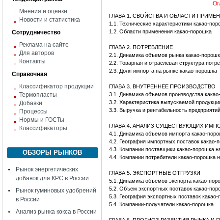
Ог
Мнения и оценки
ГЛАВА 1. СВОЙСТВА И ОБЛАСТИ ПРИМЕ
Новости и статистика
1.1. Технические характеристики какао-пор
1.2. Области применения какао-порошка
Сотрудничество
Реклама на сайте
ГЛАВА 2. ПОТРЕБЛЕНИЕ
Для авторов
2.1. Динамика объемов рынка какао-порош
Контакты
2.2. Товарная и отраслевая структура потр
2.3. Доля импорта на рынке какао-порошка
Справочная
Классификатор продукции
ГЛАВА 3. ВНУТРЕННЕЕ ПРОИЗВОДСТВО
Термопласты
3.1. Динамика объемов производства какао
3.2. Характеристика выпускаемой продукци
Добавки
3.3. Выручка и рентабельность предприяти
Процессы
Нормы и ГОСТы
ГЛАВА 4. АНАЛИЗ СУЩЕСТВУЮЩИХ ИМ
Классификаторы
4.1. Динамика объемов импорта какао-пор
4.2. География импортных поставок какао-
4.3. Компании поставщики какао-порошка н
ОБЗОРЫ РЫНКОВ
4.4. Компании потребители какао-порошка 
Рынок энергетических
ГЛАВА 5. ЭКСПОРТНЫЕ ОТГРУЗКИ
добавок для КРС в России
5.1. Динамика объемов экспорта какао-пор
5.2. Объем экспортных поставок какао-пор
Рынок гуминовых удобрений
5.3. География экспортных поставок какао
в России
5.4. Компании-получатели какао-порошка
Анализ рынка кокса в России