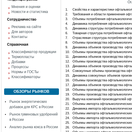
Ог
Мнения и оценки
1.
Свойства и характеристики офтальмол
Новости и статистика
2.
Требования и области применения оф
3.
Объемы потребления офтальмологическ
Сотрудничество
4.
Динамика потребления офтальмологичес
Реклама на сайте
5.
Динамика структуры потребления офтал
Для авторов
6.
Товарная структура потребления офта
Контакты
7.
Отраслевая структура потребления о
8.
Объемы производства офтальмологичес
Справочная
9.
Динамика объемов производства офтал
Классификатор продукции
10.
Объемы производства офтальмологичес
Термопласты
11.
Динамика объемов производства офтал
12.
Объемы производства офтальмологичес
Добавки
13.
Динамика объемов производства офтал
Процессы
14.
Совокупные объемы производства офта
Нормы и ГОСТы
15.
Динамика совокупных объемов производ
Классификаторы
16.
Объемы производства офтальмологичес
17.
Динамика объемов производства офталь
18.
Объемы производства офтальмологичес
ОБЗОРЫ РЫНКОВ
19.
Объемы производства офтальмологичес
20.
Выручка компаний-производителей оф
Рынок энергетических
21.
Объемы импорта офтальмологических н
добавок для КРС в России
22.
Динамика импорта офтальмологических
23.
Объемы импорта офтальмологических 
Рынок гуминовых удобрений
24.
Объемы импорта офтальмологических 
в России
25.
Объемы импорта офтальмологических
Анализ рынка кокса в России
26.
Объемы импорта офтальмологических 