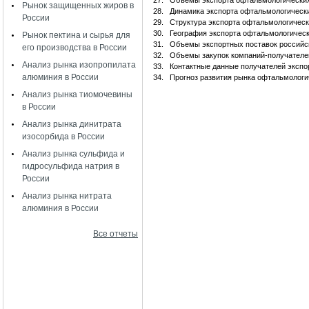
27.
Объемы экспорта офтальмологических 
Рынок защищенных жиров в
28.
Динамика экспорта офтальмологических
России
29.
Структура экспорта офтальмологически
30.
География экспорта офтальмологическ
Рынок пектина и сырья для
31.
Объемы экспортных поставок российс
его производства в России
32.
Объемы закупок компаний-получателе
Анализ рынка изопропилата
33.
Контактные данные получателей эксп
алюминия в России
34.
Прогноз развития рынка офтальмологич
Анализ рынка тиомочевины
в России
Анализ рынка динитрата
изосорбида в России
Анализ рынка сульфида и
гидросульфида натрия в
России
Анализ рынка нитрата
алюминия в России
Все отчеты