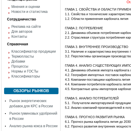
Ог
Мнения и оценки
ГЛАВА 1. СВОЙСТВА И ОБЛАСТИ ПРИМЕ
Новости и статистика
1.1. Свойства и технические характеристик
1.2. Области применения карбоната лития
Сотрудничество
Реклама на сайте
ГЛАВА 2. ПОТРЕБЛЕНИЕ
Для авторов
2.1. Динамика объемов потребления карбон
Контакты
2.2. Отраслевая структура потребления кар
Справочная
ГЛАВА 3. ВНУТРЕННЕЕ ПРОИЗВОДСТВО
Классификатор продукции
3.1. Наличие и характеристика внутренних 
Термопласты
3.2. Перспективы организации производств
Добавки
ГЛАВА 4. АНАЛИЗ СУЩЕСТВУЮЩИХ ИМ
Процессы
4.1. Динамика объемов импорта карбоната 
Нормы и ГОСТы
4.2. География импортных поставок карбон
Классификаторы
4.3. Компании-поставщики карбоната лития
4.4. Компании-потребители карбоната лити
4.5. Контрактные цены импортеров карбона
ОБЗОРЫ РЫНКОВ
ГЛАВА 5. АНАЛИЗ ПОТРЕБИТЕЛЕЙ
Рынок энергетических
5.1. Получатели импортируемой продукции
добавок для КРС в России
5.2. Анализ компаний-производителей в по
Рынок гуминовых удобрений
ГЛАВА 6. ПРОГНОЗ РАЗВИТИЯ РЫНКА
в России
6.1. Прогноз рынка карбоната лития до 2030 
Анализ рынка кокса в России
6.2. Прогноз развития внутренних мощност