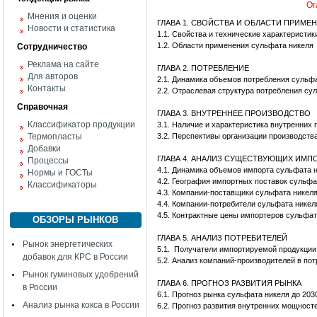
Ог
Мнения и оценки
ГЛАВА 1. СВОЙСТВА И ОБЛАСТИ ПРИМЕ
Новости и статистика
1.1. Свойства и технические характеристи
1.2. Области применения сульфата никеля
Сотрудничество
Реклама на сайте
ГЛАВА 2. ПОТРЕБЛЕНИЕ
Для авторов
2.1. Динамика объемов потребления сульф
Контакты
2.2. Отраслевая структура потребления су
Справочная
ГЛАВА 3. ВНУТРЕННЕЕ ПРОИЗВОДСТВО
Классификатор продукции
3.1. Наличие и характеристика внутренних
Термопласты
3.2. Перспективы организации производств
Добавки
ГЛАВА 4. АНАЛИЗ СУЩЕСТВУЮЩИХ ИМ
Процессы
4.1. Динамика объемов импорта сульфата 
Нормы и ГОСТы
4.2. География импортных поставок сульфа
Классификаторы
4.3. Компании-поставщики сульфата никеля
4.4. Компании-потребители сульфата никел
4.5. Контрактные цены импортеров сульфат
ОБЗОРЫ РЫНКОВ
ГЛАВА 5. АНАЛИЗ ПОТРЕБИТЕЛЕЙ
Рынок энергетических
5.1. Получатели импортируемой продукции
добавок для КРС в России
5.2. Анализ компаний-производителей в по
Рынок гуминовых удобрений
ГЛАВА 6. ПРОГНОЗ РАЗВИТИЯ РЫНКА
в России
6.1. Прогноз рынка сульфата никеля до 2030
Анализ рынка кокса в России
6.2. Прогноз развития внутренних мощност