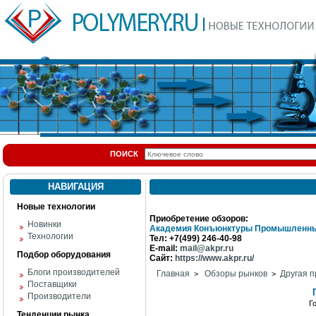
ПОИСК
НАВИГАЦИЯ
Новые технологии
Приобретение обзоров:
Новинки
Академия Конъюнктуры Промышленны
Технологии
Тел: +7(499) 246-40-98
E-mail:
mail@akpr.ru
Подбор оборудования
Сайт:
https://www.akpr.ru/
Блоги производителей
Главная
Обзоры рынков
Другая п
>
>
Поставщики
Производители
Г
Тенденции рынка