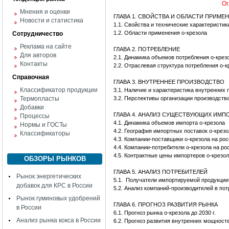
Ог
Мнения и оценки
ГЛАВА 1. СВОЙСТВА И ОБЛАСТИ ПРИМЕ
Новости и статистика
1.1. Свойства и технические характеристик
1.2. Области применения о-крезола
Сотрудничество
Реклама на сайте
ГЛАВА 2. ПОТРЕБЛЕНИЕ
Для авторов
2.1. Динамика объемов потребления о-крез
Контакты
2.2. Отраслевая структура потребления о-к
Справочная
ГЛАВА 3. ВНУТРЕННЕЕ ПРОИЗВОДСТВО
Классификатор продукции
3.1. Наличие и характеристика внутренних 
Термопласты
3.2. Перспективы организации производства
Добавки
ГЛАВА 4. АНАЛИЗ СУЩЕСТВУЮЩИХ ИМ
Процессы
4.1. Динамика объемов импорта о-крезола
Нормы и ГОСТы
4.2. География импортных поставок о-крезо
Классификаторы
4.3. Компании-поставщики о-крезола на ро
4.4. Компании-потребители о-крезола на р
4.5. Контрактные цены импортеров о-крезо
ОБЗОРЫ РЫНКОВ
ГЛАВА 5. АНАЛИЗ ПОТРЕБИТЕЛЕЙ
Рынок энергетических
5.1. Получатели импортируемой продукции
добавок для КРС в России
5.2. Анализ компаний-производителей в по
Рынок гуминовых удобрений
ГЛАВА 6. ПРОГНОЗ РАЗВИТИЯ РЫНКА
в России
6.1. Прогноз рынка о-крезола до 2030 г.
Анализ рынка кокса в России
6.2. Прогноз развития внутренних мощност