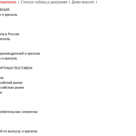
лавление
Список таблиц и диаграмм
Демо-версия
/
/
/
НЕНИЯ
и о-крезола
ола в России
резола
производителей о-крезола
 о-крезола
ПОРТНЫХ ПОСТАВОК
ла
ссийский рынок
оссийском рынке
ла
требительских сегментах
ей по выпуску о-крезола