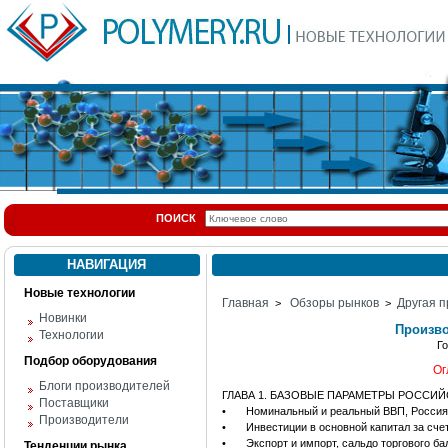
ПОИСК
НАВИГАЦИЯ
Новые технологии
Главная
Обзоры рынков
Другая п
>
>
Новинки
Произво
Технологии
Г
Подбор оборудования
Ог
Блоги производителей
ГЛАВА 1. БАЗОВЫЕ ПАРАМЕТРЫ РОССИ
Поставщики
•
Номинальный и реальный ВВП, Россия,
Производители
•
Инвестиции в основной капитал за сче
•
Экспорт и импорт, сальдо торгового ба
Тенденции рынка