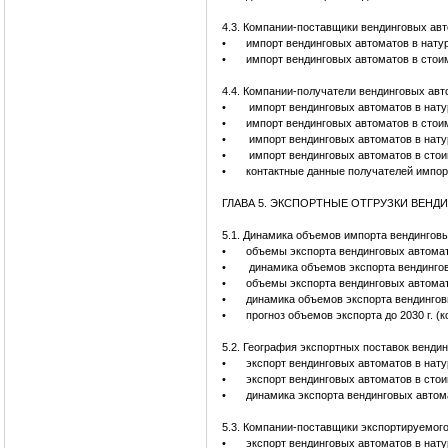
4.3. Компании-поставщики вендинговых ав
•
импорт вендинговых автоматов в нату
•
импорт вендинговых автоматов в стои
4.4. Компании-получатели вендинговых ав
•
импорт вендинговых автоматов в нату
•
импорт вендинговых автоматов в стои
•
импорт вендинговых автоматов в нату
•
импорт вендинговых автоматов в стои
•
контактные данные получателей импор
ГЛАВА 5. ЭКСПОРТНЫЕ ОТГРУЗКИ ВЕНД
5.1. Динамика объемов импорта вендингов
•
объемы экспорта вендинговых автомат
•
динамика объемов экспорта вендингов
•
объемы экспорта вендинговых автомат
•
динамика объемов экспорта вендингов
•
прогноз объемов экспорта до 2030 г. (
5.2. География экспортных поставок венди
•
экспорт вендинговых автоматов в нату
•
экспорт вендинговых автоматов в сто
•
динамика экспорта вендинговых автом
5.3. Компании-поставщики экспортируемог
•
экспорт вендинговых автоматов в нат