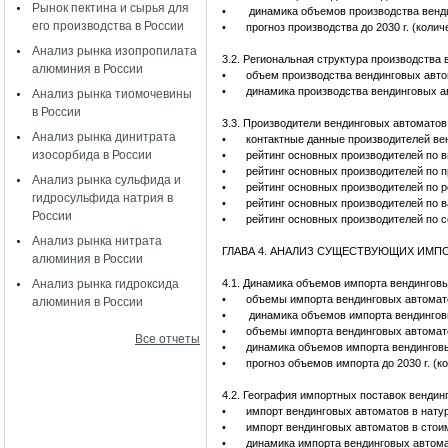
Рынок пектина и сырья для
•
динамика объемов производства венди
его производства в России
•
прогноз производства до 2030 г. (колич
Анализ рынка изопропилата
3.2. Региональная структура производства
алюминия в России
•
объем производства вендинговых авто
•
динамика производства вендинговых а
Анализ рынка тиомочевины
в России
3.3. Производители вендинговых автоматов
Анализ рынка динитрата
•
контактные данные производителей ве
изосорбида в России
•
рейтинг основных производителей по в
•
рейтинг основных производителей по п
Анализ рынка сульфида и
•
рейтинг основных производителей по 
гидросульфида натрия в
•
рейтинг основных производителей по в
России
•
рейтинг основных производителей по 
Анализ рынка нитрата
ГЛАВА 4. АНАЛИЗ СУЩЕСТВУЮЩИХ ИМ
алюминия в России
Анализ рынка гидроксида
4.1. Динамика объемов импорта вендингов
•
объемы импорта вендинговых автомато
алюминия в России
•
динамика объемов импорта вендингов
•
объемы импорта вендинговых автомато
Все отчеты
•
динамика объемов импорта вендинговы
•
прогноз объемов импорта до 2030 г. (к
4.2. География импортных поставок вендин
•
импорт вендинговых автоматов в нату
•
импорт вендинговых автоматов в стои
•
динамика импорта вендинговых автома