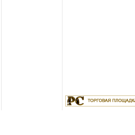
Куплю
19.04.2011
Белорусские рубли в Москве
18.04.2011
Индустриальные масла: И-8А
ИС-20, ИГС-68,И-5А, И-40А, И-50А, ИЛС