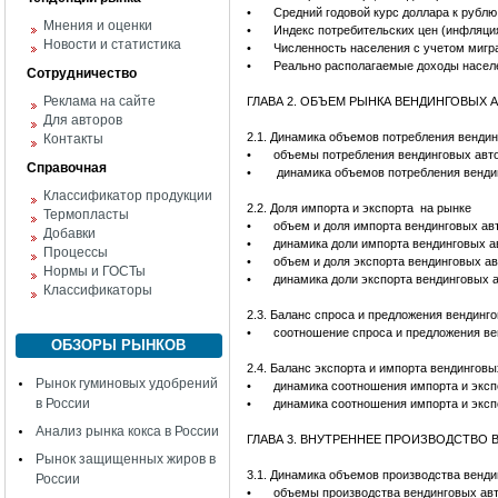
•
Средний годовой курс доллара к рублю,
Мнения и оценки
•
Индекс потребительских цен (инфляци
Новости и статистика
•
Численность населения с учетом мигра
•
Реально располагаемые доходы населе
Сотрудничество
Реклама на сайте
ГЛАВА 2. ОБЪЕМ РЫНКА ВЕНДИНГОВЫХ 
Для авторов
2.1. Динамика объемов потребления венди
Контакты
•
объемы потребления вендинговых авто
Справочная
•
динамика объемов потребления вендин
Классификатор продукции
2.2. Доля импорта и экспорта на рынке
Термопласты
•
объем и доля импорта вендинговых ав
Добавки
•
динамика доли импорта вендинговых а
Процессы
•
объем и доля экспорта вендинговых а
Нормы и ГОСТы
•
динамика доли экспорта вендинговых 
Классификаторы
2.3. Баланс спроса и предложения вендинг
•
соотношение спроса и предложения ве
ОБЗОРЫ РЫНКОВ
2.4. Баланс экспорта и импорта вендингов
Рынок гуминовых удобрений
•
динамика соотношения импорта и эксп
в России
•
динамика соотношения импорта и эксп
Анализ рынка кокса в России
ГЛАВА 3. ВНУТРЕННЕЕ ПРОИЗВОДСТВО
Рынок защищенных жиров в
3.1. Динамика объемов производства венд
России
•
объемы производства вендинговых авт