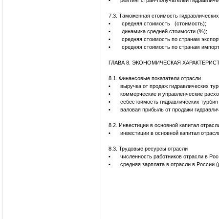
•
рейтинг стран-получателей гидравличе
7.3. Таможенная стоимость гидравлически
•
средняя стоимость (стоимость);
•
динамика средней стоимости (%);
•
средняя стоимость по странам экспор
•
средняя стоимость по странам импорт
ГЛАВА 8. ЭКОНОМИЧЕСКАЯ ХАРАКТЕРИС
8.1. Финансовые показатели отрасли
•
выручка от продаж гидравлических 
•
коммерческие и управленческие рас
•
себестоимость гидравлических турби
•
валовая прибыль от продажи гидравл
8.2. Инвестиции в основной капитал отрасл
•
инвестиции в основной капитал отрасл
8.3. Трудовые ресурсы отрасли
•
численность работников отрасли в Рос
•
средняя зарплата в отрасли в России (