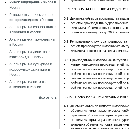
•
динамика соотношения импорта и эксп
Рынок защищенных жиров в
России
ГЛАВА 3. ВНУТРЕННЕЕ ПРОИЗВОДСТВО 
Рынок пектина и сырья для
3.1. Динамика объемов производства гидра
его производства в России
•
объемы производства гидравлических 
Анализ рынка изопропилата
•
динамика объемов производства гидра
алюминия в России
•
прогноз производства до 2030 г. (колич
Анализ рынка тиомочевины
3.2. Региональная структура производства 
в России
•
объем производства гидравлических т
•
динамика производства гидравлически
Анализ рынка динитрата
изосорбида в России
3.3. Производители гидравлических турбин
Анализ рынка сульфида и
•
контактные данные производителей гид
гидросульфида натрия в
•
рейтинг основных производителей по в
•
рейтинг основных производителей по п
России
•
рейтинг основных производителей по р
Анализ рынка нитрата
•
рейтинг основных производителей по в
алюминия в России
•
рейтинг основных производителей по с
ГЛАВА 4. АНАЛИЗ СУЩЕСТВУЮЩИХ ИМП
Все отчеты
4.1. Динамика объемов импорта гидравличе
•
объемы импорта гидравлических турби
•
динамика объемов импорта гидравличе
•
объемы импорта гидравлических турби
•
динамика объемов импорта гидравличе