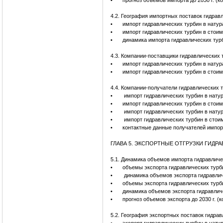
•
прогноз объемов импорта до 2030 г. (к
4.2. География импортных поставок гидрав
•
импорт гидравлических турбин в натур
•
импорт гидравлических турбин в стоим
•
динамика импорта гидравлических турб
4.3. Компании-поставщики гидравлических 
•
импорт гидравлических турбин в нату
•
импорт гидравлических турбин в стои
4.4. Компании-получатели гидравлических 
•
импорт гидравлических турбин в нату
•
импорт гидравлических турбин в стои
•
импорт гидравлических турбин в натур
•
импорт гидравлических турбин в стоим
•
контактные данные получателей импор
ГЛАВА 5. ЭКСПОРТНЫЕ ОТГРУЗКИ ГИДР
5.1. Динамика объемов импорта гидравличе
•
объемы экспорта гидравлических турби
•
динамика объемов экспорта гидравлич
•
объемы экспорта гидравлических турб
•
динамика объемов экспорта гидравлич
•
прогноз объемов экспорта до 2030 г. (
5.2. География экспортных поставок гидра