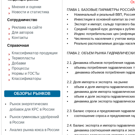
Ог
Мнения и оценки
ГЛАВА 1. БАЗОВЫЕ ПАРАМЕТРЫ РОССИ
Новости и статистика
•
Номинальный и реальный ВВП, Россия,
•
Инвестиции в основной капитал за сче
Сотрудничество
•
Экспорт и импорт, сальдо торгового ба
Реклама на сайте
•
Средний годовой курс доллара к рублю,
Для авторов
•
Индекс потребительских цен (инфляци
Контакты
•
Численность населения с учетом мигра
•
Реально располагаемые доходы населе
Справочная
Классификатор продукции
ГЛАВА 2. ОБЪЕМ РЫНКА ГИДРАВЛИЧЕСКИ
Термопласты
2.1. Динамика объемов потребления гидрав
Добавки
•
объемы потребления гидравлических т
Процессы
•
динамика объемов потребления гидрав
Нормы и ГОСТы
Классификаторы
2.2. Доля импорта и экспорта на рынке
•
объем и доля импорта гидравлических 
•
динамика доли импорта гидравлически
ОБЗОРЫ РЫНКОВ
•
объем и доля экспорта гидравлических
•
динамика доли экспорта гидравлически
Рынок энергетических
добавок для КРС в России
2.3. Баланс спроса и предложения гидравл
•
соотношение спроса и предложения ги
Рынок гуминовых удобрений
в России
2.4. Баланс экспорта и импорта гидравличе
Анализ рынка кокса в России
•
динамика соотношения импорта и экспо