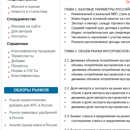
Ог
Мнения и оценки
ГЛАВА 1. БАЗОВЫЕ ПАРАМЕТРЫ РОССИ
Новости и статистика
•
Номинальный и реальный ВВП, (трлн р
•
Инвестиции в основной капитал за сче
Сотрудничество
•
Экспорт и импорт, сальдо торгового ба
Реклама на сайте
•
Средний годовой курс доллара к рублю,
Для авторов
•
Индекс потребительских цен (инфляци
Контакты
•
Численность населения с учетом мигра
•
Реально располагаемые доходы населе
Справочная
Классификатор продукции
ГЛАВА 2. ОБЪЕМ РЫНКА МУСОРОВОЗО
Термопласты
2.1. Динамика объемов потребления мусор
Добавки
•
объемы потребления мусоровозов и ас
Процессы
•
динамика объемов потребления мусор
Нормы и ГОСТы
•
объемы потребления мусоровозов и а
Классификаторы
•
динамика объемов потребления мусор
2.2. Доля импорта и экспорта на рынке му
ОБЗОРЫ РЫНКОВ
•
объем и доля импорта мусоровозов и 
•
динамика доли импорта мусоровозов 
Рынок энергетических
•
объем и доля экспорта мусоровозов и
добавок для КРС в России
•
динамика доли экспорта мусоровозов 
Рынок гуминовых удобрений
2.3. Баланс спроса и предложения на рын
в России
•
соотношение спроса и предложения му
Анализ рынка кокса в России