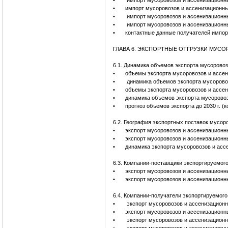
•
импорт мусоровозов и ассенизационны
•
импорт мусоровозов и ассенизационны
•
импорт мусоровозов и ассенизационны
•
импорт мусоровозов и ассенизационны
•
контактные данные получателей импор
ГЛАВА 6. ЭКСПОРТНЫЕ ОТГРУЗКИ МУ
6.1. Динамика объемов экспорта мусорово
•
объемы экспорта мусоровозов и ассен
•
динамика объемов экспорта мусорово
•
объемы экспорта мусоровозов и ассен
•
динамика объемов экспорта мусорово
•
прогноз объемов экспорта до 2030 г. (
6.2. География экспортных поставок мусо
•
экспорт мусоровозов и ассенизационн
•
экспорт мусоровозов и ассенизационн
•
динамика экспорта мусоровозов и асс
6.3. Компании-поставщики экспортируемог
•
экспорт мусоровозов и ассенизационн
•
экспорт мусоровозов и ассенизационн
6.4. Компании-получатели экспортируемог
•
экспорт мусоровозов и ассенизационн
•
экспорт мусоровозов и ассенизационн
•
экспорт мусоровозов и ассенизационн