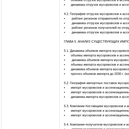
•
объемы отгрузок мусоровозов и ассен
•
динамика отгрузок мусоровозов и асс
4.2. География отгрузок мусоровозов и ас
•
рейтинг регионов отправителей по от
•
динамика отгрузок мусоровозов и асс
•
рейтинг регионов получателей по отг
•
динамика отгрузок мусоровозов и асс
ГЛАВА 5. АНАЛИЗ СУЩЕСТВУЮЩИХ ИМ
5.1. Динамика объемов импорта мусоровоз
•
объемы импорта мусоровозов и ассени
•
динамика объемов импорта мусоровоз
•
объемы импорта мусоровозов и ассен
•
динамика объемов импорта мусоровоз
•
прогноз объемов импорта до 2030 г. (к
5.2. География импортных поставок мусор
•
импорт мусоровозов и ассенизационны
•
импорт мусоровозов и ассенизационны
•
динамика импорта мусоровозов и ассе
5.3. Компании-поставщики мусоровозов и 
•
импорт мусоровозов и ассенизационны
•
импорт мусоровозов и ассенизационн
5.4. Компании-получатели мусоровозов и 