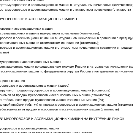
зов и ассенизационных машин
орта мусоровозов и ассенизационных машин в натуральном исчислении (количество);
орта мусоровозов и ассенизационных машин в стоимостном исчислении (стоимость)
О МУСОРОВОЗОВ И АССЕНИЗАЦИОННЫХ МАШИН
ровозов и ассенизационных машин
ссенизационных машин в натуральном исчислении (количество);
ровозов и ассенизационных машин в натуральном исчислении в сравнении с предыду
ссенизационных машин в стоимостном исчислении (стоимость);
ровозов и ассенизационных машин в стоимостном исчислении в сравнении с предыду
ество)
а мусоровозов и ассенизационных машин
сенизационных машин по федеральным округам России в натуральном исчислении (ко
 ассенизационных машин по федеральным округам России в натуральном исчислении 
зационных машин
соровозов и ассенизационных машин (адрес);
выручке от продажи мусоровозов и ассенизационных машин (стоимость);
прибыли от продаж мусоровозов и ассенизационных машин (стоимость);
рентабельности продаж мусоровозов и ассенизационных машин (%);
валовой прибыли (убытку) от продаж мусоровозов и ассенизационных машин (стоимост
себестоимости от продаж мусоровозов и ассенизационных машин (стоимость)
ЕЛЕЙ МУСОРОВОЗОВ И АССЕНИЗАЦИОННЫХ МАШИН НА ВНУТРЕННИЙ РЫНОК
 мусоровозов и ассенизационных машин