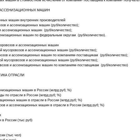
ых машин в стоимостном исчислении от компании- поставщика к компании- получател
И АССЕНИЗАЦИОННЫХ МАШИН
онных машин внутренних производителей
зов и ассенизационных машин (руб/количество);
и ассенизационных машин (руб/количество);
енизационных машин по федеральным округам (руб/количество).
соровозов и ассенизационных машин
й мусоровозов и ассенизационных машин (руб/количество);
возов и ассенизационных машин по компаниям-поставщикам (руб/количество);
ой мусоровозов и ассенизационных машин (руб/количество);
овозов и ассенизационных машин по компаниям-поставщикам (руб/количество)
ТИКА ОТРАСЛИ
ссенизационных машин в России (млрд руб; %)
ходы по отрасли в России (млрд руб; %)
зационных машин в отрасли в России (млрд руб; %)
озов и ассенизационных машин в отрасли в России (млрд руб; %)
и
и в России (тыс руб)
сии (тыс чел)