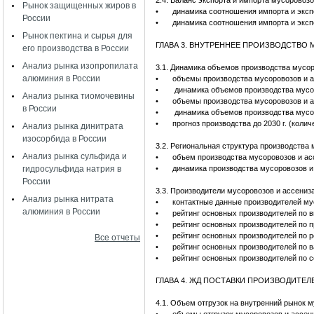
2.4. Баланс экспорта и импорта мусорово
Рынок защищенных жиров в
•
динамика соотношения импорта и эксп
России
•
динамика соотношения импорта и эксп
Рынок пектина и сырья для
ГЛАВА 3. ВНУТРЕННЕЕ ПРОИЗВОДСТВ
его производства в России
Анализ рынка изопропилата
3.1. Динамика объемов производства мусо
алюминия в России
•
объемы производства мусоровозов и а
•
динамика объемов производства мусо
Анализ рынка тиомочевины
•
объемы производства мусоровозов и а
в России
•
динамика объемов производства мусо
•
прогноз производства до 2030 г. (колич
Анализ рынка динитрата
изосорбида в России
3.2. Региональная структура производств
Анализ рынка сульфида и
•
объем производства мусоровозов и ас
гидросульфида натрия в
•
динамика производства мусоровозов и
России
3.3. Производители мусоровозов и ассени
Анализ рынка нитрата
•
контактные данные производителей му
алюминия в России
•
рейтинг основных производителей по 
•
рейтинг основных производителей по 
•
рейтинг основных производителей по 
Все отчеты
•
рейтинг основных производителей по 
•
рейтинг основных производителей по 
ГЛАВА 4. ЖД ПОСТАВКИ ПРОИЗВОДИТ
4.1. Объем отгрузок на внутренний рынок