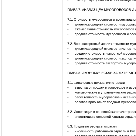
•
экспорт мусоровозов и ассенизационн
ГЛАВА 7. АНАЛИЗ ЦЕН МУСОРОВОЗОВ 
7.1. Стоимость мусоровозов и ассенизаци
•
динамика средней стоимости мусорово
•
ежемесячная стоимость мусоровозов 
•
средняя стоимость мусоровозов и асс
7.2. Внешнеторговый анализ стоимости му
•
динамика средней стоимости импортно
•
средняя стоимость импортной мусоро
•
динамика средней стоимости экспортн
•
средняя стоимость экспортной мусор
ГЛАВА 8. ЭКОНОМИЧЕСКАЯ ХАРАКТЕРИС
8.1. Финансовые показатели отрасли
•
выручка от продаж мусоровозов и а
•
коммерческие и управленческие рас
•
себестоимость мусоровозов и ассени
•
валовая прибыль от продажи мусоров
8.2. Инвестиции в основной капитал отрасл
•
инвестиции в основной капитал отрасл
8.3. Трудовые ресурсы отрасли
•
численность работников отрасли в Рос