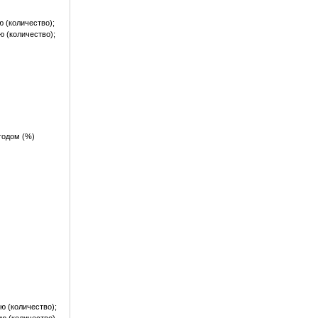
 (количество);
 (количество);
годом (%)
ю (количество);