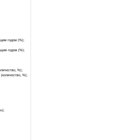
щим годом (%);
щим годом (%);
личество, %);
(количество, %);
ь);