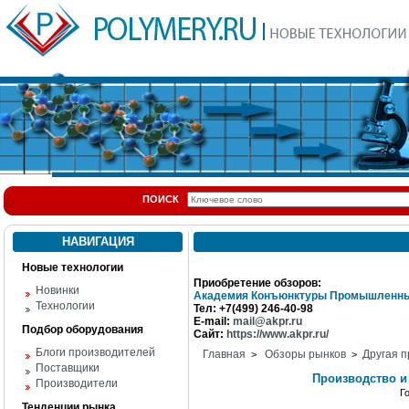
ПОИСК
НАВИГАЦИЯ
Новые технологии
Приобретение обзоров:
Новинки
Академия Конъюнктуры Промышленны
Технологии
Тел: +7(499) 246-40-98
E-mail:
mail@akpr.ru
Подбор оборудования
Сайт:
https://www.akpr.ru/
Блоги производителей
Главная
Обзоры рынков
Другая п
>
>
Поставщики
Производство и
Производители
Г
Тенденции рынка