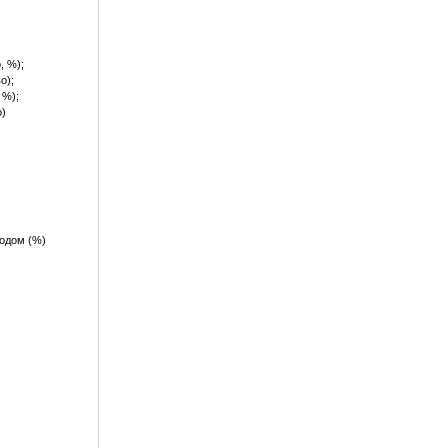
, %);
о);
 %);
о)
одом (%)