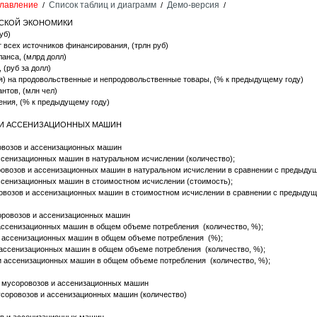
лавление
Список таблиц и диаграмм
Демо-версия
/
/
/
ЙСКОЙ ЭКОНОМИКИ
уб)
т всех источников финансирования, (трлн руб)
ланса, (млрд долл)
 (руб за долл)
я) на продовольственные и непродовольственные товары, (% к предыдущему году)
нтов, (млн чел)
ния, (% к предыдущему году)
В И АССЕНИЗАЦИОННЫХ МАШИН
овозов и ассенизационных машин
сенизационных машин в натуральном исчислении (количество);
овозов и ассенизационных машин в натуральном исчислении в сравнении с предыдущ
ссенизационных машин в стоимостном исчислении (стоимость);
овозов и ассенизационных машин в стоимостном исчислении в сравнении с предыдущ
соровозов и ассенизационных машин
ассенизационных машин в общем объеме потребления (количество, %);
и ассенизационных машин в общем объеме потребления (%);
 ассенизационных машин в общем объеме потребления (количество, %);
и ассенизационных машин в общем объеме потребления (количество, %);
ке мусоровозов и ассенизационных машин
соровозов и ассенизационных машин (количество)