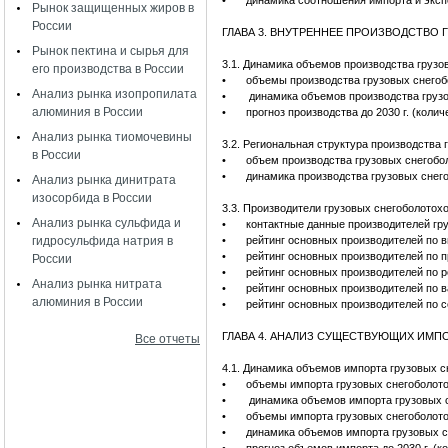
•
динамика соотношения импорта и эксп
Рынок защищенных жиров в
России
ГЛАВА 3. ВНУТРЕННЕЕ ПРОИЗВОДСТВО
Рынок пектина и сырья для
3.1. Динамика объемов производства грузо
его производства в России
•
объемы производства грузовых снегоб
Анализ рынка изопропилата
•
динамика объемов производства грузо
алюминия в России
•
прогноз производства до 2030 г. (колич
Анализ рынка тиомочевины
3.2. Региональная структура производства
в России
•
объем производства грузовых снегобо
•
динамика производства грузовых снег
Анализ рынка динитрата
изосорбида в России
3.3. Производители грузовых снегоболотох
Анализ рынка сульфида и
•
контактные данные производителей гру
гидросульфида натрия в
•
рейтинг основных производителей по в
•
рейтинг основных производителей по п
России
•
рейтинг основных производителей по р
Анализ рынка нитрата
•
рейтинг основных производителей по в
алюминия в России
•
рейтинг основных производителей по с
ГЛАВА 4. АНАЛИЗ СУЩЕСТВУЮЩИХ ИМ
Все отчеты
4.1. Динамика объемов импорта грузовых 
•
объемы импорта грузовых снегоболото
•
динамика объемов импорта грузовых с
•
объемы импорта грузовых снегоболото
•
динамика объемов импорта грузовых с