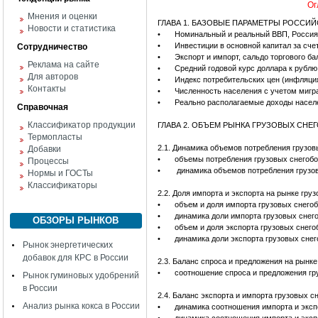
Ог
Мнения и оценки
ГЛАВА 1. БАЗОВЫЕ ПАРАМЕТРЫ РОССИ
Новости и статистика
•
Номинальный и реальный ВВП, Россия,
•
Инвестиции в основной капитал за сче
Сотрудничество
•
Экспорт и импорт, сальдо торгового ба
Реклама на сайте
•
Средний годовой курс доллара к рублю,
Для авторов
•
Индекс потребительских цен (инфляци
Контакты
•
Численность населения с учетом мигра
•
Реально располагаемые доходы населе
Справочная
Классификатор продукции
ГЛАВА 2. ОБЪЕМ РЫНКА ГРУЗОВЫХ СН
Термопласты
2.1. Динамика объемов потребления грузов
Добавки
•
объемы потребления грузовых снегобо
Процессы
•
динамика объемов потребления грузов
Нормы и ГОСТы
Классификаторы
2.2. Доля импорта и экспорта на рынке гру
•
объем и доля импорта грузовых снего
•
динамика доли импорта грузовых снег
ОБЗОРЫ РЫНКОВ
•
объем и доля экспорта грузовых снего
•
динамика доли экспорта грузовых снег
Рынок энергетических
добавок для КРС в России
2.3. Баланс спроса и предложения на рынк
•
соотношение спроса и предложения гр
Рынок гуминовых удобрений
в России
2.4. Баланс экспорта и импорта грузовых с
Анализ рынка кокса в России
•
динамика соотношения импорта и эксп