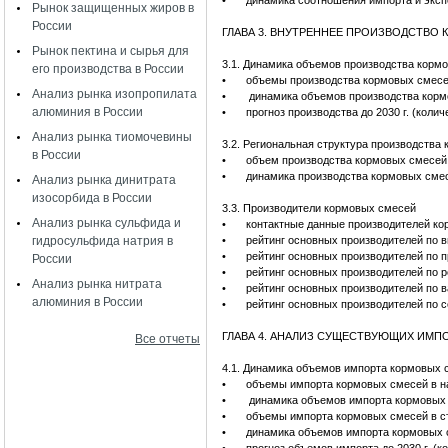
•
динамика соотношения импорта и эксп
Рынок защищенных жиров в
России
ГЛАВА 3. ВНУТРЕННЕЕ ПРОИЗВОДСТВО
Рынок пектина и сырья для
3.1. Динамика объемов производства корм
его производства в России
•
объемы производства кормовых смесей
Анализ рынка изопропилата
•
динамика объемов производства корм
алюминия в России
•
прогноз производства до 2030 г. (колич
Анализ рынка тиомочевины
3.2. Региональная структура производства
в России
•
объем производства кормовых смесей 
•
динамика производства кормовых смес
Анализ рынка динитрата
изосорбида в России
3.3. Производители кормовых смесей
Анализ рынка сульфида и
•
контактные данные производителей ко
гидросульфида натрия в
•
рейтинг основных производителей по 
•
рейтинг основных производителей по 
России
•
рейтинг основных производителей по 
Анализ рынка нитрата
•
рейтинг основных производителей по в
алюминия в России
•
рейтинг основных производителей по 
ГЛАВА 4. АНАЛИЗ СУЩЕСТВУЮЩИХ ИМ
Все отчеты
4.1. Динамика объемов импорта кормовых 
•
объемы импорта кормовых смесей в на
•
динамика объемов импорта кормовых 
•
объемы импорта кормовых смесей в с
•
динамика объемов импорта кормовых 