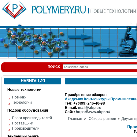
ПОИСК
НАВИГАЦИЯ
Новые технологии
Приобретение обзоров:
Новинки
Академия Конъюнктуры Промышленны
Технологии
Тел: +7(499) 246-40-98
E-mail:
mail@akpr.ru
Подбор оборудования
Сайт:
https://www.akpr.ru/
Блоги производителей
Главная
Обзоры рынков
Другая п
>
>
Поставщики
Прои
Производители
Г
Тенденции рынка