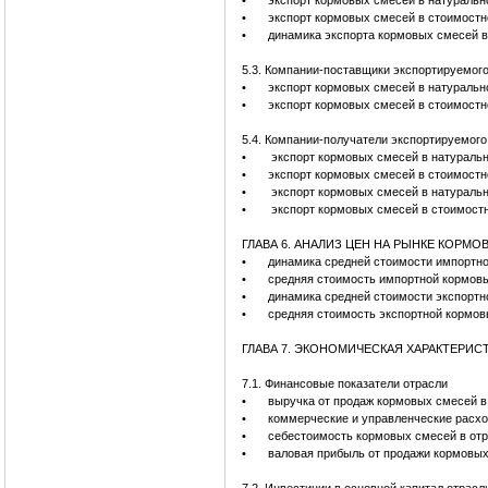
•
экспорт кормовых смесей в натуральн
•
экспорт кормовых смесей в стоимостн
•
динамика экспорта кормовых смесей в
5.3. Компании-поставщики экспортируемог
•
экспорт кормовых смесей в натуральн
•
экспорт кормовых смесей в стоимостн
5.4. Компании-получатели экспортируемог
•
экспорт кормовых смесей в натуральн
•
экспорт кормовых смесей в стоимостн
•
экспорт кормовых смесей в натуральн
•
экспорт кормовых смесей в стоимостн
ГЛАВА 6. АНАЛИЗ ЦЕН НА РЫНКЕ КОРМ
•
динамика средней стоимости импортно
•
средняя стоимость импортной кормовы
•
динамика средней стоимости экспортн
•
средняя стоимость экспортной кормов
ГЛАВА 7. ЭКОНОМИЧЕСКАЯ ХАРАКТЕРИС
7.1. Финансовые показатели отрасли
•
выручка от продаж кормовых смесе
•
коммерческие и управленческие рас
•
себестоимость кормовых смесей в от
•
валовая прибыль от продажи кормовы