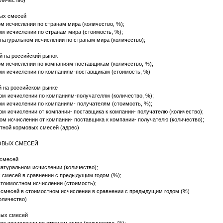
оличество)
вых смесей
м исчислении по странам мира (количество, %);
м исчислении по странам мира (стоимость, %);
натуральном исчислении по странам мира (количество);
й на российский рынок
м исчислении по компаниям-поставщикам (количество, %);
ом исчислении по компаниям-поставщикам (стоимость, %)
й на российском рынке
м исчислении по компаниям-получателям (количество, %);
м исчислении по компаниям- получателям (стоимость, %);
м исчислении от компании- поставщика к компании- получателю (количество);
м исчислении от компании- поставщика к компании- получателю (количество);
тной кормовых смесей (адрес)
МОВЫХ СМЕСЕЙ
 смесей
атуральном исчислении (количество);
 смесей в сравнении с предыдущим годом (%);
тоимостном исчислении (стоимость);
 смесей в стоимостном исчислении в сравнении с предыдущим годом (%)
количество)
вых смесей