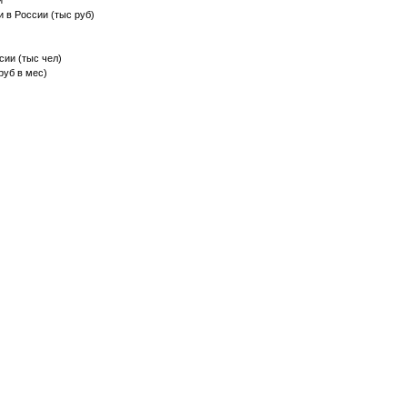
и
и в России (тыс руб)
сии (тыс чел)
руб в мес)