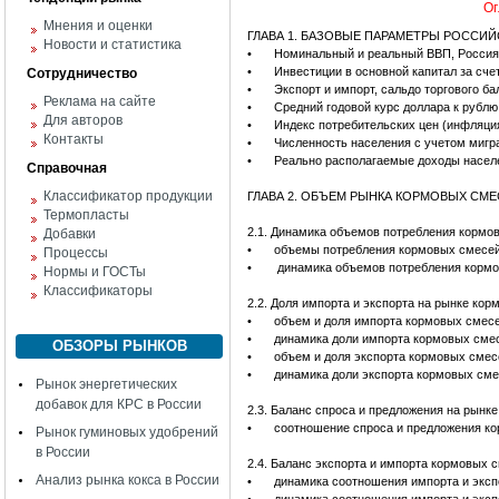
Ог
Мнения и оценки
ГЛАВА 1. БАЗОВЫЕ ПАРАМЕТРЫ РОССИ
Новости и статистика
•
Номинальный и реальный ВВП, Россия,
•
Инвестиции в основной капитал за сче
Сотрудничество
•
Экспорт и импорт, сальдо торгового ба
Реклама на сайте
•
Средний годовой курс доллара к рублю,
Для авторов
•
Индекс потребительских цен (инфляци
Контакты
•
Численность населения с учетом мигра
•
Реально располагаемые доходы населе
Справочная
Классификатор продукции
ГЛАВА 2. ОБЪЕМ РЫНКА КОРМОВЫХ СМ
Термопласты
2.1. Динамика объемов потребления кормо
Добавки
•
объемы потребления кормовых смесей 
Процессы
•
динамика объемов потребления кормо
Нормы и ГОСТы
Классификаторы
2.2. Доля импорта и экспорта на рынке ко
•
объем и доля импорта кормовых смесе
•
динамика доли импорта кормовых смес
ОБЗОРЫ РЫНКОВ
•
объем и доля экспорта кормовых смес
•
динамика доли экспорта кормовых сме
Рынок энергетических
добавок для КРС в России
2.3. Баланс спроса и предложения на рынк
•
соотношение спроса и предложения ко
Рынок гуминовых удобрений
в России
2.4. Баланс экспорта и импорта кормовых 
Анализ рынка кокса в России
•
динамика соотношения импорта и эксп