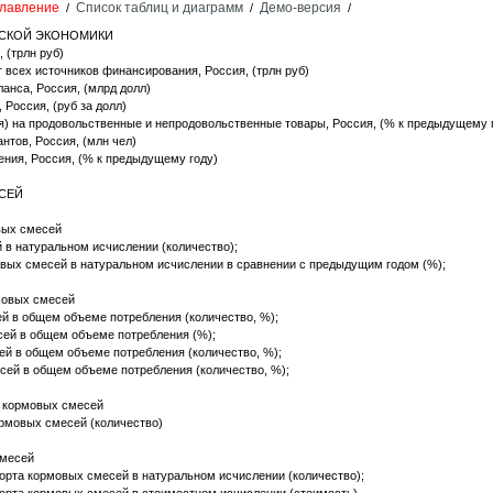
лавление
Список таблиц и диаграмм
Демо-версия
/
/
/
ЙСКОЙ ЭКОНОМИКИ
 (трлн руб)
т всех источников финансирования, Россия, (трлн руб)
ланса, Россия, (млрд долл)
 Россия, (руб за долл)
я) на продовольственные и непродовольственные товары, Россия, (% к предыдущему 
нтов, Россия, (млн чел)
ния, Россия, (% к предыдущему году)
ЕСЕЙ
вых смесей
в натуральном исчислении (количество);
вых смесей в натуральном исчислении в сравнении с предыдущим годом (%);
рмовых смесей
й в общем объеме потребления (количество, %);
ей в общем объеме потребления (%);
ей в общем объеме потребления (количество, %);
сей в общем объеме потребления (количество, %);
е кормовых смесей
рмовых смесей (количество)
смесей
орта кормовых смесей в натуральном исчислении (количество);