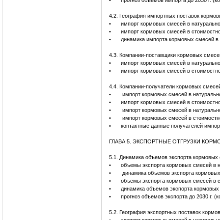
•
прогноз объемов импорта до 2030 г. (к
4.2. География импортных поставок кормо
•
импорт кормовых смесей в натурально
•
импорт кормовых смесей в стоимостно
•
динамика импорта кормовых смесей в 
4.3. Компании-поставщики кормовых смесе
•
импорт кормовых смесей в натурально
•
импорт кормовых смесей в стоимостн
4.4. Компании-получатели кормовых смесе
•
импорт кормовых смесей в натурально
•
импорт кормовых смесей в стоимостно
•
импорт кормовых смесей в натурально
•
импорт кормовых смесей в стоимостно
•
контактные данные получателей импор
ГЛАВА 5. ЭКСПОРТНЫЕ ОТГРУЗКИ КОР
5.1. Динамика объемов экспорта кормовых
•
объемы экспорта кормовых смесей в н
•
динамика объемов экспорта кормовых
•
объемы экспорта кормовых смесей в с
•
динамика объемов экспорта кормовых
•
прогноз объемов экспорта до 2030 г. (
5.2. География экспортных поставок кормо