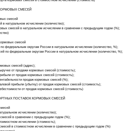
орта кормовых смесей в стоимостном исчислении (стоимость)
 КОРМОВЫХ СМЕСЕЙ
овых смесей
 в натуральном исчислении (количество);
овых смесей в натуральном исчислении в сравнении с предыдущим годом (%);
ество)
 кормовых смесей
по федеральным округам России в натуральном исчислении (количество, %);
ей по федеральным округам России в натуральном исчислении (количество, %);
рмовых смесей (адрес);
выручке от продажи кормовых смесей (стоимость);
прибыли от продаж кормовых смесей (стоимость);
рентабельности продаж кормовых смесей (%);
аловой прибыли (убытку) от продаж кормовых смесей (стоимость);
себестоимости от продаж кормовых смесей (стоимость)
ПОРТНЫХ ПОСТАВОК КОРМОВЫХ СМЕСЕЙ
смесей
туральном исчислении (количество);
смесей в сравнении с предыдущим годом (%);
тоимостном исчислении (стоимость);
смесей в стоимостном исчислении в сравнении с предыдущим годом (%)