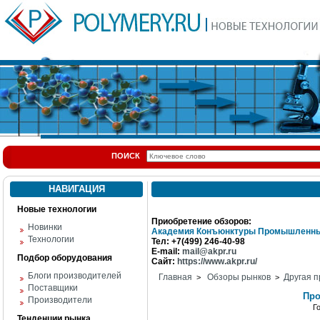
ПОИСК
НАВИГАЦИЯ
Новые технологии
Приобретение обзоров:
Новинки
Академия Конъюнктуры Промышленны
Технологии
Тел: +7(499) 246-40-98
E-mail:
mail@akpr.ru
Подбор оборудования
Сайт:
https://www.akpr.ru/
Блоги производителей
Главная
Обзоры рынков
Другая п
>
>
Поставщики
Про
Производители
Г
Тенденции рынка