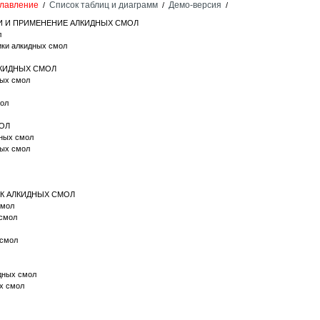
лавление
Список таблиц и диаграмм
Демо-версия
/
/
/
КИ И ПРИМЕНЕНИЕ АЛКИДНЫХ СМОЛ
л
ики алкидных смол
ЛКИДНЫХ СМОЛ
ных смол
мол
МОЛ
дных смол
ных смол
ОК АЛКИДНЫХ СМОЛ
смол
 смол
 смол
идных смол
ых смол