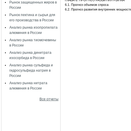
ГЛАВА 6. ПРОГНОЗ РАЗВИТИЯ РЫНКА
Рынок защищенных жиров в
6.1. Прогноз объемов спроса
России
6.2. Прогноз развития внутренних мощност
Рынок пектина и сырья для
его производства в России
Анализ рынка изопропилата
алюминия в России
Анализ рынка тиомочевины
в России
Анализ рынка динитрата
изосорбида в России
Анализ рынка сульфида и
гидросульфида натрия в
России
Анализ рынка нитрата
алюминия в России
Все отчеты