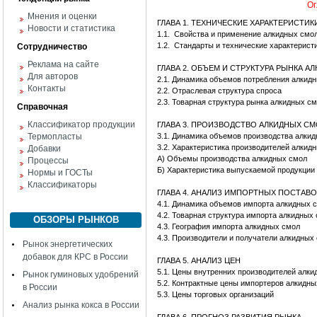
Ог
Мнения и оценки
ГЛАВА 1. ТЕХНИЧЕСКИЕ ХАРАКТЕРИСТИ
Новости и статистика
1.1.
Свойства и применение алкидных смо
1.2.
Стандарты и технические характерист
Сотрудничество
Реклама на сайте
ГЛАВА 2. ОБЪЕМ И СТРУКТУРА РЫНКА А
Для авторов
2.1. Динамика объемов потребления алкид
Контакты
2.2. Отраслевая структура спроса
2.3. Товарная структура рынка алкидных с
Справочная
Классификатор продукции
ГЛАВА 3. ПРОИЗВОДСТВО АЛКИДНЫХ С
Термопласты
3.1. Динамика объемов производства алки
3.2. Характеристика производителей алкид
Добавки
А) Объемы производства алкидных смол
Процессы
Б) Характеристика выпускаемой продукции
Нормы и ГОСТы
Классификаторы
ГЛАВА 4. АНАЛИЗ ИМПОРТНЫХ ПОСТАВ
4.1. Динамика объемов импорта алкидных 
4.2. Товарная структура импорта алкидных
ОБЗОРЫ РЫНКОВ
4.3. География импорта алкидных смол
4.3. Производители и получатели алкидных
Рынок энергетических
добавок для КРС в России
ГЛАВА 5. АНАЛИЗ ЦЕН
5.1. Цены внутренних производителей алк
Рынок гуминовых удобрений
5.2. Контрактные цены импортеров алкидн
в России
5.3. Цены торговых организаций
Анализ рынка кокса в России