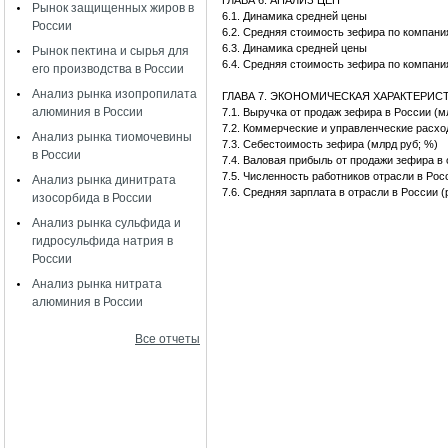
ГЛАВА 6. АНАЛИЗ ЦЕН
Рынок защищенных жиров в
6.1. Динамика средней цены
России
6.2. Средняя стоимость зефира по компан
6.3. Динамика средней цены
Рынок пектина и сырья для
6.4. Средняя стоимость зефира по компан
его производства в России
Анализ рынка изопропилата
ГЛАВА 7. ЭКОНОМИЧЕСКАЯ ХАРАКТЕРИС
алюминия в России
7.1. Выручка от продаж зефира в Росси
7.2. Коммерческие и управленческие рас
Анализ рынка тиомочевины
7.3. Себестоимость зефира (млрд руб; 
в России
7.4. Валовая прибыль от продажи зефира
7.5. Численность работников отрасли в Рос
Анализ рынка динитрата
7.6. Средняя зарплата в отрасли в России (
изосорбида в России
Анализ рынка сульфида и
гидросульфида натрия в
России
Анализ рынка нитрата
алюминия в России
Все отчеты