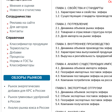
Ог
Мнения и оценки
ГЛАВА 1. СВОЙСТВА И СТАНДАРТЫ
Новости и статистика
1.1. Характеристики и свойства зефира
1.2. Существующие стандарты производст
Сотрудничество
Реклама на сайте
ГЛАВА 2. ПОТРЕБЛЕНИЕ
Для авторов
2.1. Динамика объемов рынка зефира
Контакты
2.2. Товарная и отраслевая структура потр
2.3. Доля импорта на рынке зефира
Справочная
Классификатор продукции
ГЛАВА 3. ВНУТРЕННЕЕ ПРОИЗВОДСТВО
Термопласты
3.1. Динамика объемов производства зефи
3.2. Характеристика выпускаемой продукци
Добавки
3.3. Выручка и рентабельность предприяти
Процессы
Нормы и ГОСТы
ГЛАВА 4. АНАЛИЗ СУЩЕСТВУЮЩИХ ИМ
Классификаторы
4.1. Динамика объемов импорта зефира
4.2. География импортных поставок зефира
4.3. Компании поставщики зефира на росси
ОБЗОРЫ РЫНКОВ
4.4. Компании потребители зефира на росс
Рынок энергетических
ГЛАВА 5. ЭКСПОРТНЫЕ ОТГРУЗКИ
добавок для КРС в России
5.1. Динамика объемов экспорта зефира
5.2. Объем экспортных поставок зефира п
Рынок гуминовых удобрений
5.3. География экспортных поставок зефир
в России
5.4. Компании-получатели зефира
Анализ рынка кокса в России