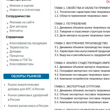
Ог
Мнения и оценки
ГЛАВА 1. СВОЙСТВА И ОБЛАСТИ ПРИМЕ
Новости и статистика
1.1. Технические характеристики творожны
1.2. Области применения творожных ванн
Сотрудничество
Реклама на сайте
ГЛАВА 2. ПОТРЕБЛЕНИЕ
Для авторов
2.1. Динамика объемов рынка творожных в
Контакты
2.2. Товарная и отраслевая структура пот
2.3. Доля импорта на рынке творожных ван
Справочная
Классификатор продукции
ГЛАВА 3. ВНУТРЕННЕЕ ПРОИЗВОДСТВО
Термопласты
3.1. Динамика объемов производства твор
3.2. Характеристика выпускаемой продукци
Добавки
3.3. Выручка и рентабельность предприяти
Процессы
Нормы и ГОСТы
ГЛАВА 4. АНАЛИЗ СУЩЕСТВУЮЩИХ ИМ
Классификаторы
4.1. Динамика объемов импорта творожных
4.2. География импортных поставок творож
4.3. Компании поставщики творожных ванн 
ОБЗОРЫ РЫНКОВ
4.4. Компании потребители творожных ванн
Рынок энергетических
ГЛАВА 5. ЭКСПОРТНЫЕ ОТГРУЗКИ
добавок для КРС в России
5.1. Динамика объемов экспорта творожных
5.2. Объем экспортных поставок творожны
Рынок гуминовых удобрений
5.3. География экспортных поставок творо
в России
5.4. Компании-получатели творожных ванн
Анализ рынка кокса в России